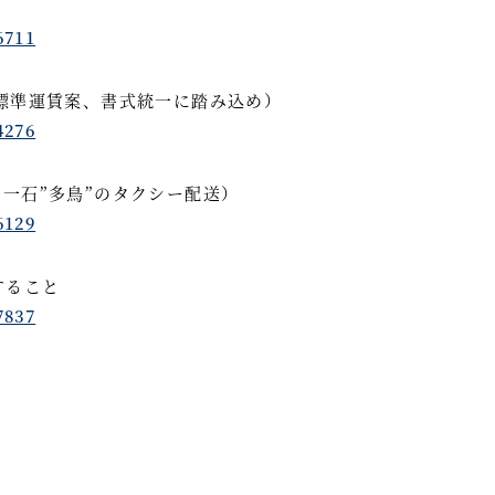
6711
標準運賃案、書式統一に踏み込め）
4276
一石”多鳥”のタクシー配送）
6129
すること
7837