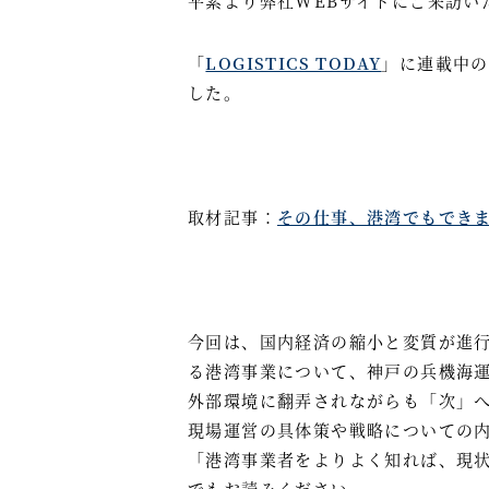
平素より弊社WEBサイトにご来訪い
「
LOGISTICS TODAY
」に連載中の
した。
取材記事：
その仕事、港湾でもできま
今回は、国内経済の縮小と変質が進
る港湾事業について、神戸の兵機海
外部環境に翻弄されながらも「次」
現場運営の具体策や戦略についての
「港湾事業者をよりよく知れば、現
でもお読みください。