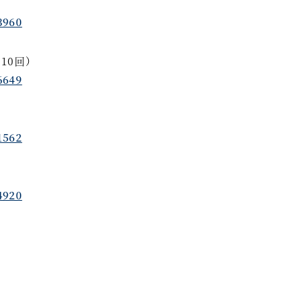
3960
10回）
6649
1562
4920