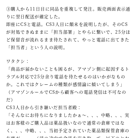
③購入から11日目に同品を重複して発注。販売画面表示通
りに翌日配送が確定した。
即座にCSと電話。CS3人目に顛末を説明したが、そのCS
が対処できぬままに「担当部署」とやらに繋いで、25分ほ
ど保留音が流れるまま待たされて、やっと電話に出てきた
「担当者」という人の説明。
ワタクシ：
「商品が届かないことも困るが、アマゾン側に起因するト
ラブル対応で25分余り電話を待たせるのはいかがなもの
か。これではクレームの種類が感情論に傾いてしまう」
（アマゾンルールでCSから顧客への電話発信は不可なの
だ）
CS3人目から引き継いだ担当者殿：
「そんなにお待ちになりましたかぁ～、、、中略、、、実
はお客様のご購入品は薬品扱いなので通常の倉庫ではな
く、、、中略、、、当初予定されていた薬品類保管倉庫の
在庫が、、、（話の途中で会話を引き取って、以下のとお