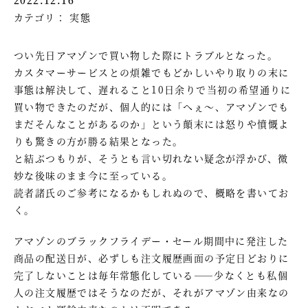
カテゴリ：
実態
つい先日アマゾンで買い物した際にトラブルとなった。
カスタマーサービスとの煩雑でもどかしいやり取りの末に
事態は解決して、遅れること10日余りで当初の希望通りに
買い物できたのだが、個人的には「へぇ～、アマゾンでも
まだそんなことがあるのか」という顛末には怒りや憤慨よ
りも驚きの方が勝る結果となった。
と結ぶつもりが、そうとも言い切れない疑念が浮かび、微
妙な後味のまま今に至っている。
読者諸氏のご参考になるかもしれぬので、概略を書いてお
く。
アマゾンのブラックフライデー・セール期間中に発注した
商品の配送日が、必ずしも注文履歴画面の予定日どおりに
完了しないことは毎年常態化している――少なくとも私個
人の注文履歴ではそうなのだが、それがアマゾン由来なの