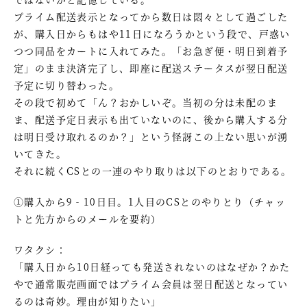
プライム配送表示となってから数日は悶々として過ごした
が、購入日からもはや11日になろうかという段で、戸惑い
つつ同品をカートに入れてみた。「お急ぎ便・明日到着予
定」のまま決済完了し、即座に配送ステータスが翌日配送
予定に切り替わった。
その段で初めて「ん？おかしいぞ。当初の分は未配のま
ま、配送予定日表示も出ていないのに、後から購入する分
は明日受け取れるのか？」という怪訝この上ない思いが湧
いてきた。
それに続くCSとの一連のやり取りは以下のとおりである。
①購入から9‐10日目。1人目のCSとのやりとり（チャッ
トと先方からのメールを要約）
ワタクシ：
「購入日から10日経っても発送されないのはなぜか？かた
やで通常販売画面ではプライム会員は翌日配送となってい
るのは奇妙。理由が知りたい」