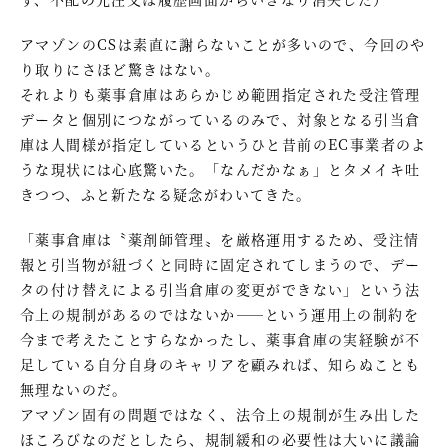
アマゾンのCSは素直に謝らないことが多いので、今回のや
り取りにさほど驚きはない。
それよりも薬事倉庫はあらかじめ範囲指定された受注管理
データと個別につながっているのみで、対象となる引当倉
庫は人間様が指定しているというひと昔前のEC事業者のよ
うな現状には心底驚いた。「なんだかなぁ」とタメイキ吐
きつつ、ふと新たなる疑念がわいてきた。
「薬事倉庫は〝薬剤師管理〟を厳格運用するため、受注情
報と引当物が紐づくと同時に固定されてしまうので、デー
タの付け替えによる引当倉庫の変更ができない」という法
令上の規制があるのではないか――という運用上の制約を
今まで考えたことすらなかったし、薬事倉庫の実経験が不
足している自分自身のキャリアを顧みれば、知らぬことも
無理ないのだ。
アマゾン固有の問題ではなく、法令上の規制が生み出した
ほころびなのだとしたら、規制緩和の必要性は大いに議論