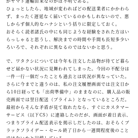
かヤマト運輸由来なのかは不明である。
ひょっとしたら、地域が変わればどの配送業者にかかわら
ず、まったく遅延なく届いているのかもしれないので、悪
しからず個人的なハナシという括りに限定しておく。
おそらく読者諸氏の中にも同じような経験をされた方はい
らっしゃると思うし、解決までの時間や手間も長短多少い
ろいろで、それぞれに異なるのではないかと思う。
で、ワタクシについては今年も注文した品物が待てど暮ら
せど届かない状況に見舞われてしまった。今回の不配分は
一件一行一個だったことも過去とは状況が異なっていた。
さらに今までと違うのは、私の注文履歴画面では注文日か
ら10日経っても「出荷準備中」のままなのに、購入品の販
売画面では翌日配送（プライム）となっているところだ。
最初からそんな矛盾が見て取れたなら、すぐにカスタマー
サービス（以下CS）に連絡したのだが、画面が着日表示、
つまりプライム配送表示を掲示しだしたのは、おそらくブ
ラックフライデー・セール終了日から一週間程度後のこと
ではないかと記憶している。