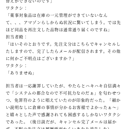
替えができないのです」
ワタクシ：
「薬事対象品は在庫の一元管理ができていないなん
て、、、アマゾンらしからぬ状況に驚いてしまう。では先
ほど同品を再注文した品物は通常通り届くのですね」
担当者殿：
「はいそのとおりです。先注文分はこちらでキャンセルし
たしますので、完了したらメールが配信されます。その他
に何かご不明点はございますか？」
ワタクシ：
「ありませぬ」
担当者は一応謝罪していたが、やたらとハキハキ自信満々
で「システムの都合なので不可抗力なのだぁ」を匂わせつ
つ、免罪符のように唱えていたのが印象的だった。「細か
い説明なしに倉庫の事情が分かるお客様でよかったぁ～」
と嬉々とした声で感謝されても困惑するしかないワタクシ
であった。（後日談だが、キャンセル完了メールは届か
ず、不配の先注文は履歴画面からいきなり消失した）