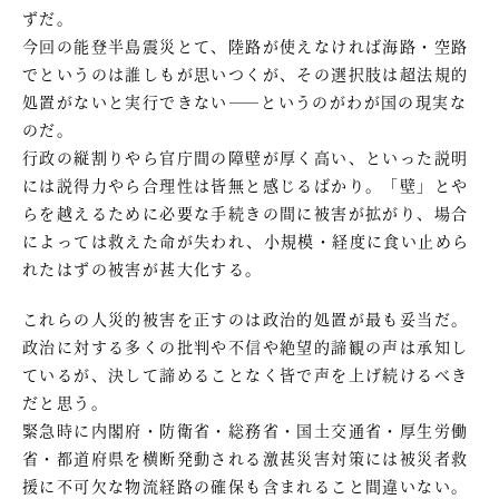
ずだ。
今回の能登半島震災とて、陸路が使えなければ海路・空路
でというのは誰しもが思いつくが、その選択肢は超法規的
処置がないと実行できない――というのがわが国の現実な
のだ。
行政の縦割りやら官庁間の障壁が厚く高い、といった説明
には説得力やら合理性は皆無と感じるばかり。「壁」とや
らを越えるために必要な手続きの間に被害が拡がり、場合
によっては救えた命が失われ、小規模・経度に食い止めら
れたはずの被害が甚大化する。
これらの人災的被害を正すのは政治的処置が最も妥当だ。
政治に対する多くの批判や不信や絶望的諦観の声は承知し
ているが、決して諦めることなく皆で声を上げ続けるべき
だと思う。
緊急時に内閣府・防衛省・総務省・国土交通省・厚生労働
省・都道府県を横断発動される激甚災害対策には被災者救
援に不可欠な物流経路の確保も含まれること間違いない。