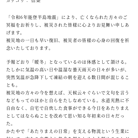
「令和6年能登半島地震」により、亡くなられた方々のご
冥福をお祈りし、被災された皆様に心よりお見舞い申しあ
げます。
被災地の一日も早い復旧、被災者の皆様の心身の回復を祈
念いたしております。
予報どおり「暖冬」となっているのは体感として頷ける。
たしかに気温の高い日や温湿な曇天雨天の日々が多いが、
突然気温が急降下して凍結の朝を迎える数日間が混じるこ
とも。
被災地の方々の今を想えば、天候云々ぐらいで文句を言う
などもってのほかと自らをたしなめている。水道光熱に不
自由なく、自宅で自炊した食事ができる今日をあたりまえ
としてはならぬことを改めて思い知る年初来の日々だっ
た。
かたやで「あたりまえの日常」を支える物流という生業に