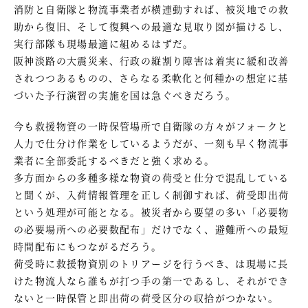
消防と自衛隊と物流事業者が横連動すれば、被災地での救
助から復旧、そして復興への最適な見取り図が描けるし、
実行部隊も現場最適に組めるはずだ。
阪神淡路の大震災来、行政の縦割り障害は着実に緩和改善
されつつあるものの、さらなる柔軟化と何種かの想定に基
づいた予行演習の実施を国は急ぐべきだろう。
今も救援物資の一時保管場所で自衛隊の方々がフォークと
人力で仕分け作業をしているようだが、一刻も早く物流事
業者に全部委託するべきだと強く求める。
多方面からの多種多様な物資の荷受と仕分で混乱している
と聞くが、入荷情報管理を正しく制御すれば、荷受即出荷
という処理が可能となる。被災者から要望の多い「必要物
の必要場所への必要数配布」だけでなく、避難所への最短
時間配布にもつながるだろう。
荷受時に救援物資別のトリアージを行うべき、は現場に長
けた物流人なら誰もが打つ手の第一であるし、それができ
ないと一時保管と即出荷の荷受区分の収拾がつかない。