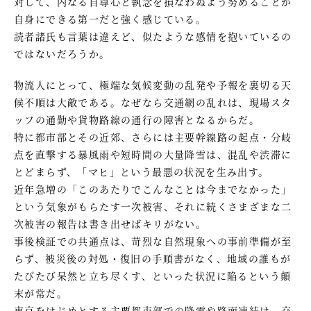
対して、内なる自尊心と執念を損なわぬよう努めることが
自身にできる第一だと強く感じている。
読者諸氏も言葉は違えど、似たような感情を抱いているの
ではないだろうか。
物流人にとって、極端な気候変動の乱発や予報を裏切る天
候不順は大敵である。なぜなら交通網の乱れは、現場スタ
ッフの通勤や貨物路線の通行の障害となるからだ。
特に都市部とその近郊、さらには主要幹線路の起点・分岐
点を直撃する暴風雨や短時間の大量降雪は、混乱や渋滞に
とどまらず、「マヒ」という最悪の状況を生み出す。
近年急増の「このあたりでこんなことは今までなかった」
という気象がもらたす一次被害、それに続くさまざまな二
次被害の報告は書き出せばキリがない。
事後検証での共通点は、苛烈な自然現象への事前準備が至
らず、被災後の対処・復旧の手順書がなく、地域の誰もが
たびたび呆然と立ち尽くす、といった状況に陥るという顛
末が常だ。
東京をはじめとする主要都市部での降雪や路面凍結は、交