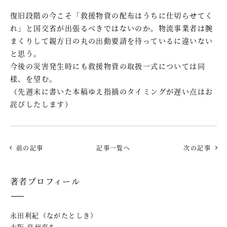
復旧段階の今こそ「救援物資の配布はうちに仕切らせてく
れ」と国交省が出張るべきではないのか。物流事業者は腕
まくりして親方日の丸の出動要請を待っているに違いない
と思う。
今後の災害発生時にも救援物資の取扱一式については同
様、を望む。
（先週末に書いた本稿ゆえ指摘のタイミングが遅い点はお
詫びしたします）
前の記事
記事一覧へ
次の記事
著者プロフィール
永田利紀（ながたとしき）
大阪 泉州育ち。