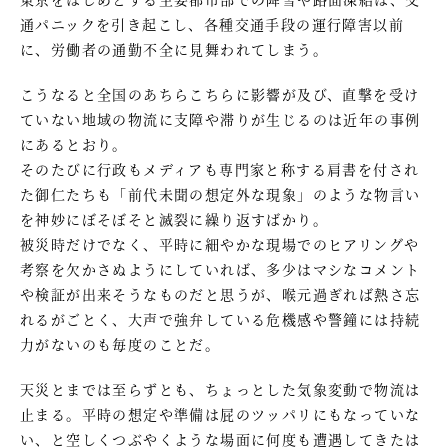
通パニックを引き起こし、各種交通手段の運行障害以前
に、労働者の通勤不全に見舞われてしまう。
こうなると全国のあちらこちらに影響が及び、直撃を受け
ていない地域の物流に支障や滞りが生じるのは近年の事例
にあるとおり。
そのたびに行政もメディアも専門家と称する肩書を付され
た御仁たちも「前代未聞の想定外な現象」のような物言い
を神妙にぼそぼそと滅裂に繰り返すばかり。
被災時だけでなく、平時に細やかな現場でのヒアリングや
考察を欠かさぬようにしていれば、多少はマシなコメント
や検証が出来そうなものだと思うが、喉元過ぎれば熱さ忘
れるがごとく、大声で強弁している危機感や警鐘には持続
力がないのも毎度のことだ。
天災とまでは至らずとも、ちょっとした気象変動で物流は
止まる。平時の想定や準備は屁のツッパリにもなっていな
い、と空しくつぶやくような場面に何度も遭遇してきたは