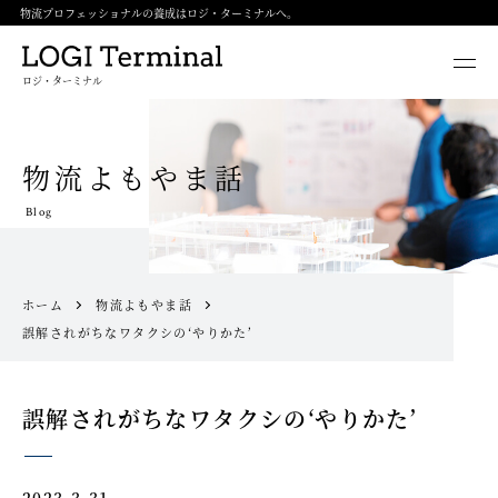
物流プロフェッショナルの養成はロジ・ターミナルへ。
ロジ・ターミナル
物流よもやま話
Blog
ホーム
物流よもやま話
誤解されがちなワタクシの‘やりかた’
誤解されがちなワタクシの‘やりかた’
2023.3.31