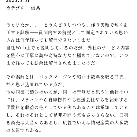
カテゴリ：
信条
あぁまたか、、、とうんざりしつつも、作り笑顔で短く訂
正する誤解――質問内容の前提として固定されている思い
込みは何年経っても解消できないままだ。
自社Web上でも説明しているのだが、弊社のサービス内容
を熱心に丁寧に読む奇特な方など極めて少ないので、いつ
まで経っても誤解は解消されぬままなのだ。
その誤解とは「バックマージンや紹介手数料を取る商売」
だと思い込まれている点だ。
他の同業（類似はいるが、同一は皆無だと思う）他社の中
には、マテハンやら倉庫物件やら運送会社やらを紹介する
手数料を収益の柱としている例もあることは承知している
し、それはそれとして是非を問う気もさらさらない。口利
き商売は大昔からあるし、広義でいえば情報産業の大多数
の本質でもある。