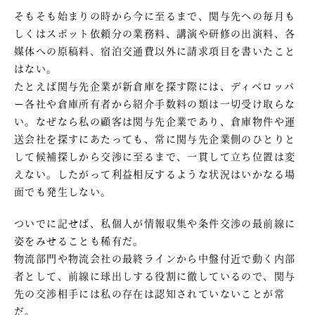
そもそも始まりの時から今に至るまで、関与先への毎月も
しくはスポット依頼分の業務料、講演や研修の出演料、各
媒体への原稿料、宿泊交通費以外に請求項目を書いたこと
はない。
たとえば関与先企業が新倉庫を探す際には、ディベロッパ
ー各社や倉庫所有者から紹介手数料の類は一切受け取らな
い。なぜなら私の顧客は関与先企業であり、倉庫物件や運
送会社を探すにあたっても、常に関与先企業側のひとりと
して候補探しから交渉に至るまで、一貫して立ち位置は変
えない。したがって利益相反するような状況はいかなる場
面でも発生しない。
ついでに記せば、私個人が情報収集や条件交渉の最前線に
姿をみせることも稀有だ。
物流部門や物流会社の最終ラインから中盤付近で動く内部
者として、前線に球出しする役割に徹しているので、関与
先の交渉相手には私の存在は認知されていないことが常
だ。