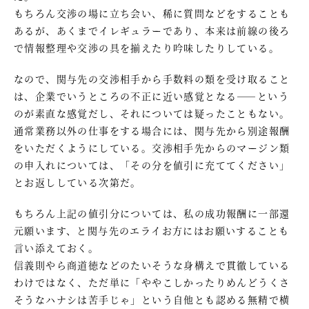
もちろん交渉の場に立ち会い、稀に質問などをすることも
あるが、あくまでイレギュラーであり、本来は前線の後ろ
で情報整理や交渉の具を揃えたり吟味したりしている。
なので、関与先の交渉相手から手数料の類を受け取ること
は、企業でいうところの不正に近い感覚となる――という
のが素直な感覚だし、それについては疑ったこともない。
通常業務以外の仕事をする場合には、関与先から別途報酬
をいただくようにしている。交渉相手先からのマージン類
の申入れについては、「その分を値引に充ててください」
とお返ししている次第だ。
もちろん上記の値引分については、私の成功報酬に一部還
元願います、と関与先のエライお方にはお願いすることも
言い添えておく。
信義則やら商道徳などのたいそうな身構えで貫徹している
わけではなく、ただ単に「ややこしかったりめんどうくさ
そうなハナシは苦手じゃ」という自他とも認める無精で横