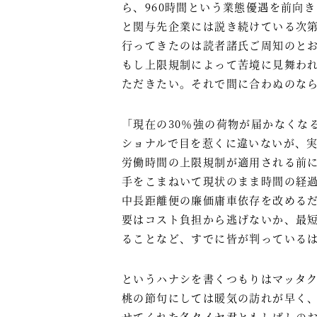
ら、960時間という業態優遇を前向
と関与先企業には説き続けている次
行ってきたのは読者諸氏ご周知のと
もし上限規制によって苦境に見舞わ
ただきたい。それで間に合わぬのな
「現在の30％強の荷物が届かなくな
ショナルで目を惹くに違いないが、
労働時間の上限規制が適用される前
手をこまねいて現状のまま時間の経
中長距離便の廉価庸車依存を改める
要はコスト負担から逃げないか、最
ることなど、すでに皆が判っている
というハナシを書くつもりはマッタ
桃の節句にしては暖気の訪れが早く
せてくれた冬タイヤ君ともしばしの