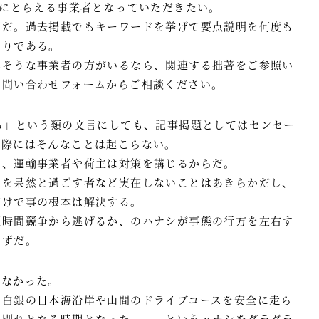
きにとらえる事業者となっていただきたい。
第だ。過去掲載でもキーワードを挙げて要点説明を何度も
おりである。
れそうな事業者の方がいるなら、関連する拙著をご参照い
ら問い合わせフォームからご相談ください。
る」という類の文言にしても、記事掲題としてはセンセー
実際にはそんなことは起こらない。
に、運輸事業者や荷主は対策を講じるからだ。
過を呆然と過ごす者など実在しないことはあきらかだし、
だけで事の根本は解決する。
短時間競争から逃げるか、のハナシが事態の行方を左右す
はずだ。
クなかった。
、白銀の日本海沿岸や山間のドライブコースを安全に走ら
お別れとなる時期となった、、、というハナシをダラダラ