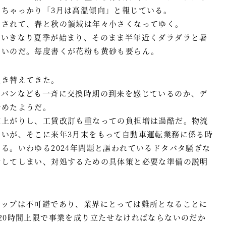
ちゃっかり「3月は高温傾向」と報じている。
圧されて、春と秋の領域は年々小さくなってゆく。
らいきなり夏季が始まり、そのまま半年近くダラダラと暑
ないのだ。毎度書くが花粉も黄砂も要らん。
履き替えてきた。
やバンなども一斉に交換時期の到来を感じているのか、デ
始めたようだ。
値上がりし、工賃改訂も重なっての負担増は過酷だ。物流
ないが、そこに来年3月末をもって自動車運転業務に係る時
る。いわゆる2024年問題と謳われているドタバタ騒ぎな
行してしまい、対処するための具体策と必要な準備の説明
アップは不可避であり、業界にとっては難所となることに
20時間上限で事業を成り立たせなければならないのだか