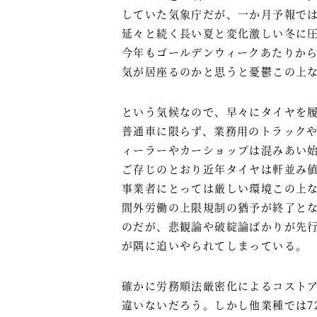
していた気象庁だが、一か月予報では
延々と続く長い夏と変化激しい冬に
今年もゴールデンウィークあたりか
気が居座るのかと思うと憂鬱この上
という気候なので、早々にタイヤを
普通車に限らず、業務用のトラック
ィーラーやカーショップは混みあい
ご存じのとおり近年タイヤは軒並み
事業者にとっては厳しい環境この上
間外労働の上限規制の猶予が終了とな
のだが、悲観論や破綻論ばかりが先
が隅に追いやられてしまっている。
確かに労務順法厳密化によるコスト
違いないだろう。しかし他業種では7