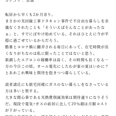
転居から早くも2か月余り。
まさかの光回線工事ドタキャン事件で不自由な暮らしを余
儀なくされたことも「そういえばそんなことがあったな
ぁ」と、すでにぼやけ始めている。それはひとえに今が平
穏に過ごせているからだろう。
酷暑とコロナ禍に翻弄される毎日にあって、在宅時間が長
くなりがちなのは私に限ったことではないと思う。
新調したエアコンの稼働率は高く、その時間も長くなる一
方の今日この頃。オール電化にしたわが家の夏はいかに？
とあれこれ興味と期待を抱きつつ暮らしている。
読者諸氏にも拙宅同様にガスのない暮らしをなさっている
方は多いと察する。
大きな関心事である光熱費削減効果は期待通りになりそう
だ。現段で電気+ガスの前居に比して20％超は月額コスト
が下がっている。