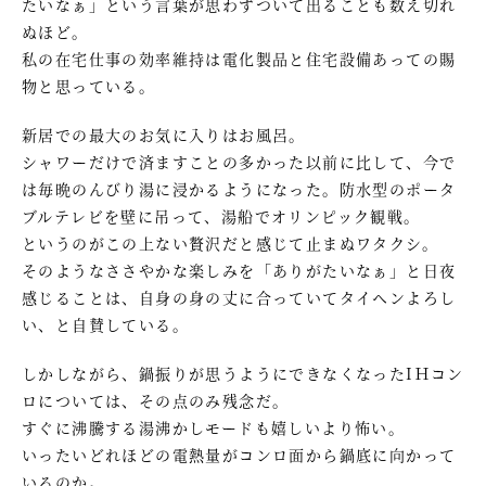
たいなぁ」という言葉が思わずついて出ることも数え切れ
ぬほど。
私の在宅仕事の効率維持は電化製品と住宅設備あっての賜
物と思っている。
新居での最大のお気に入りはお風呂。
シャワーだけで済ますことの多かった以前に比して、今で
は毎晩のんびり湯に浸かるようになった。防水型のポータ
ブルテレビを壁に吊って、湯船でオリンピック観戦。
というのがこの上ない贅沢だと感じて止まぬワタクシ。
そのようなささやかな楽しみを「ありがたいなぁ」と日夜
感じることは、自身の身の丈に合っていてタイヘンよろし
い、と自賛している。
しかしながら、鍋振りが思うようにできなくなったIＨコン
ロについては、その点のみ残念だ。
すぐに沸騰する湯沸かしモードも嬉しいより怖い。
いったいどれほどの電熱量がコンロ面から鍋底に向かって
いるのか。