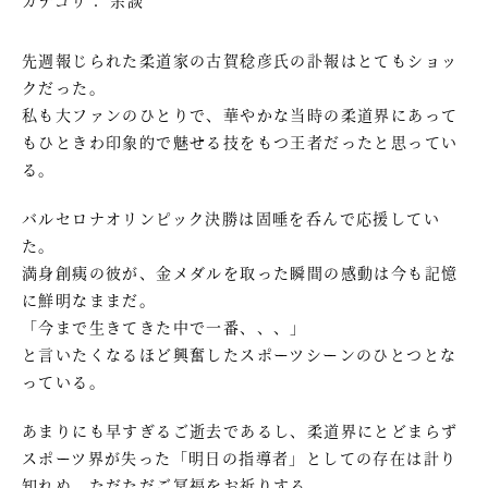
先週報じられた柔道家の古賀稔彦氏の訃報はとてもショッ
クだった。
私も大ファンのひとりで、華やかな当時の柔道界にあって
もひときわ印象的で魅せる技をもつ王者だったと思ってい
る。
バルセロナオリンピック決勝は固唾を呑んで応援してい
た。
満身創痍の彼が、金メダルを取った瞬間の感動は今も記憶
に鮮明なままだ。
「今まで生きてきた中で一番、、、」
と言いたくなるほど興奮したスポーツシーンのひとつとな
っている。
あまりにも早すぎるご逝去であるし、柔道界にとどまらず
スポーツ界が失った「明日の指導者」としての存在は計り
知れぬ。ただただご冥福をお祈りする。