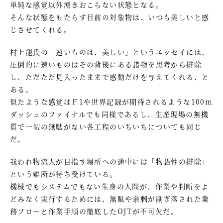
単純な感覚以外湧きおこらない状態となる。
そんな状態をもたらす目前の対象物は、いつも美しいと感
じさせてくれる。
村上龍氏の「速いものは、美しい」というエッセイには、
圧倒的に速いものはその背後にある諸物を思考から排除
し、ただただ見入ったままで感動だけを与えてくれる、と
ある。
似たような感覚はＦ1や世界記録が期待されるような100m
ダッシュのファイナルでも同様であるし、生産現場の無機
質で一切の無駄がない各工程のいちいちについても同じ
だ。
我われ物流人が目指す場所への途中には「物語性の排除」
という難所が待ち受けている。
機械でもシステムでもない生身の人間が、作業や判断をよ
どみなく実行するためには、無駄や余剰が削ぎ落された業
務フローと作業手順の徹底したOJTが不可欠だ。