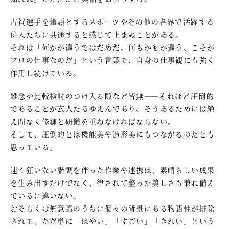
古賀選手を筆頭とするスポーツやその他の各界で活躍する
偉人たちに共通すると感じて止まぬことがある。
それは「何かが違うではだめだ。何もかもが違う、こそが
プロの仕事なのだ」という言葉で、自身の仕事観にも強く
作用し続けている。
雑念や比較検討のつけ入る隙など皆無――それほど圧倒的
であることが玄人たるゆえんであり、そうあるためには絶
え間なく修練と研鑽を重ねなければならない。
そして、圧倒的とは機能美や造形美にもつながるのだとも
思っている。
速く狂いない諧調を伴った作業や連携は、素晴らしい成果
を生み出すだけでなく、律されて整った美しさも兼ね備え
ているに違いない。
おそらくは無意識のうちに個々の背景にある物語性が排除
されて、ただ単に「はやい」「すごい」「きれい」という