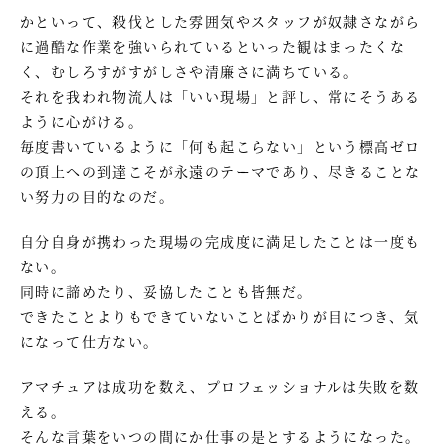
かといって、殺伐とした雰囲気やスタッフが奴隷さながら
に過酷な作業を強いられているといった観はまったくな
く、むしろすがすがしさや清廉さに満ちている。
それを我われ物流人は「いい現場」と評し、常にそうある
ように心がける。
毎度書いているように「何も起こらない」という標高ゼロ
の頂上への到達こそが永遠のテーマであり、尽きることな
い努力の目的なのだ。
自分自身が携わった現場の完成度に満足したことは一度も
ない。
同時に諦めたり、妥協したことも皆無だ。
できたことよりもできていないことばかりが目につき、気
になって仕方ない。
アマチュアは成功を数え、プロフェッショナルは失敗を数
える。
そんな言葉をいつの間にか仕事の是とするようになった。