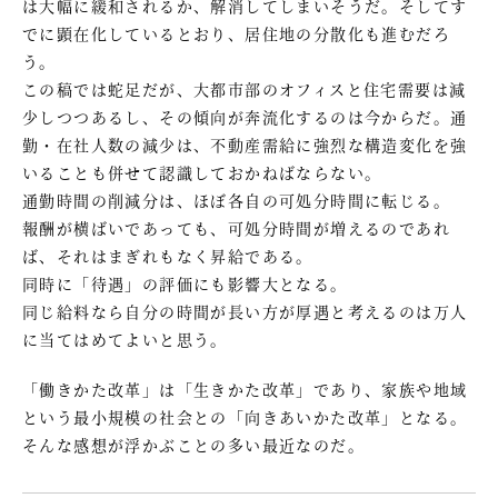
は大幅に緩和されるか、解消してしまいそうだ。そしてす
でに顕在化しているとおり、居住地の分散化も進むだろ
う。
この稿では蛇足だが、大都市部のオフィスと住宅需要は減
少しつつあるし、その傾向が奔流化するのは今からだ。通
勤・在社人数の減少は、不動産需給に強烈な構造変化を強
いることも併せて認識しておかねばならない。
通勤時間の削減分は、ほぼ各自の可処分時間に転じる。
報酬が横ばいであっても、可処分時間が増えるのであれ
ば、それはまぎれもなく昇給である。
同時に「待遇」の評価にも影響大となる。
同じ給料なら自分の時間が長い方が厚遇と考えるのは万人
に当てはめてよいと思う。
「働きかた改革」は「生きかた改革」であり、家族や地域
という最小規模の社会との「向きあいかた改革」となる。
そんな感想が浮かぶことの多い最近なのだ。