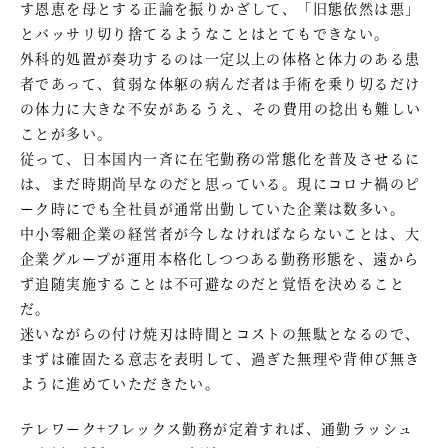
す恩恵を母とする正論を振りかざして、「旧態依然は悪」
とバッサリ切り捨てるようなことはとてもできない。
外科的処置が奏功するのは一定以上の体格と体力のある患
者であって、貧弱な体躯の病んだ者は手術を乗り切るだけ
の体力に大きな不安があるうえ、その費用の捻出も難しい
ことが多い。
従って、日本国内一斉に在宅勤務の常態化を普及させるに
は、まだ時期尚早なのだと思っている。現にコロナ禍のピ
ーク時にでも全社員が通常出勤していた企業は数多い。
中小零細企業の経営者が今しなければならないことは、大
企業グループが運用本格化しつつある勤務形態を、遠から
ず追随実施することは不可避なのだと覚悟を決めること
だ。
迷いながらの付け焼刃は時間とコストの無駄となるので、
まずは確固たる意志を表明して、過ぎた無理や背伸び無き
ように進めていただきたい。
テレワーク+フレックス勤務が定着すれば、通勤ラッシュ