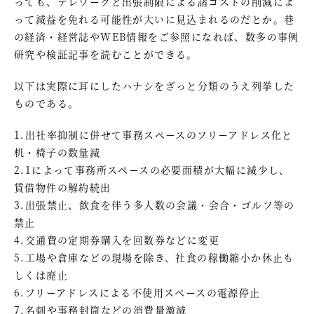
っても、テレワークと出張制限による諸コストの削減によ
って減益を免れる可能性が大いに見込まれるのだとか。巷
の経済・経営誌やWEB情報をご参照になれば、数多の事例
研究や検証記事を読むことができる。
以下は実際に耳にしたハナシをざっと分類のうえ列挙した
ものである。
1.出社率抑制に併せて事務スペースのフリーアドレス化と
机・椅子の数量減
2.1によって事務所スペースの必要面積が大幅に減少し、
賃借物件の解約続出
3.出張禁止、飲食を伴う多人数の会議・会合・ゴルフ等の
禁止
4.交通費の定期券購入を回数券などに変更
5.工場や倉庫などの現場を除き、社食の稼働縮小か休止も
しくは廃止
6.フリーアドレスによる不使用スペースの電源停止
7.名刺や事務封筒などの消費量激減