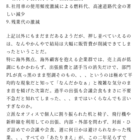
8.社用車の使用頻度激減による燃料代、高速道路代金の著
しい減少
9.残業代の激減
上記以外にもまだまだあるようだが、押し並べていえるの
は、なんやかんやで結局は大幅に販管費が削減できてしま
ったということだ。
特に海外拠点、海外顧客を抱える企業群では、売上高が低
調にもかかわらず、出張旅費と諸手当の消失だけで、部門
PLが真っ黒のまま堅調そのもの、、、というのは極めて平
均的な現象だと知って「なんだかなぁ」と複雑な気分のま
ま首を傾げた次第だ。過半の出張も会議会食もまさに不要
不急だと知れてしまった、、、まではいくらなんでも言い
すぎなのか。
立派なオフィスで個人に割り振られた机と椅子、飛行機や
新幹線を利用しての出張、内部・外部を問わず、対面・ひ
ざ詰めでの会議や会食、週に何日かは避けられなかった残
業、、、すべての「あたりまえ」が、この二年足らずで