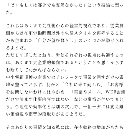
「ゼロもしくは寡少でも支障なかった」という結論に至っ
た。
これらはあくまで会社側からの経営的視点であり、従業員
側からは在宅労働時間以外の生活スタイルを再考すること
から生まれた「自分が望む暮らし」のいくつかが挙げられ
るようだ。
ただし前述したとおり、労使それぞれの視点に共通するの
は、あくまで大企業的傾向であるということも悪しからず
お断りしておかねばならない。
中小零細規模の企業ではテレワークで事業を回すだけの素
地が整っておらず、何かと「会社に来て勤しむ」「お客様
を訪問しないわけにはゆかぬ」「電話やメール、WEB会議
だけで済ます仕事内容ではない」などの事情が付いてまと
う。合理性や効率化とは別の次元で、一朝一夕には変え難
い価値観や慣習的段取りがあるようだ。
そのあたりの事情を知る私には、在宅勤務の増加がもたら