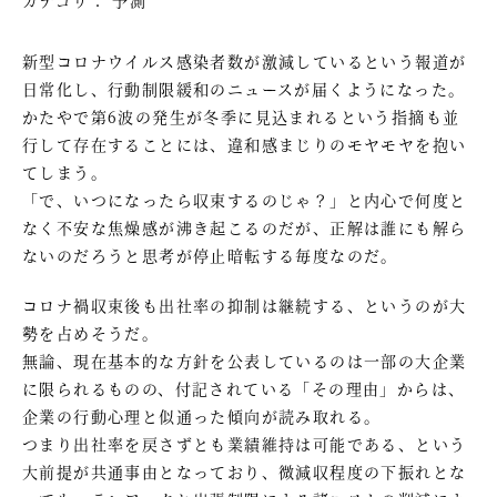
新型コロナウイルス感染者数が激減しているという報道が
日常化し、行動制限緩和のニュースが届くようになった。
かたやで第6波の発生が冬季に見込まれるという指摘も並
行して存在することには、違和感まじりのモヤモヤを抱い
てしまう。
「で、いつになったら収束するのじゃ？」と内心で何度と
なく不安な焦燥感が沸き起こるのだが、正解は誰にも解ら
ないのだろうと思考が停止暗転する毎度なのだ。
コロナ禍収束後も出社率の抑制は継続する、というのが大
勢を占めそうだ。
無論、現在基本的な方針を公表しているのは一部の大企業
に限られるものの、付記されている「その理由」からは、
企業の行動心理と似通った傾向が読み取れる。
つまり出社率を戻さずとも業績維持は可能である、という
大前提が共通事由となっており、微減収程度の下振れとな