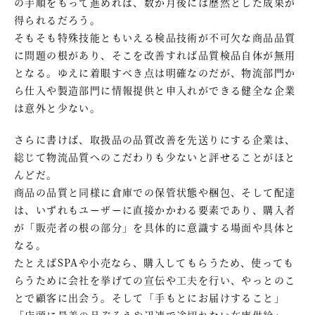
の手順をもって進めれば、数か月後には歴然とした成果が
得られるだろう。
そもそも特殊技能ともいえる検品技術が不可欠な商品品質
に問題の根があり、そこを改善すれば品質検品自体が無用
となる。ゆえに着眼すべき点は明確なのだが、物流部門か
ら仕入や製造部門に情報提供と申入れができる健全な企業
は意外と少ない。
さらに書けば、取扱品の品質改善を先送りにする企業は、
総じて物流品質へのこだわりも少ないと評せることがほと
んどだ。
商品の品質と同様に倉庫での保管状態や梱包、そして配達
は、いずれもユーザーに直接かかわる要素であり、購入者
が「販売者の根の部分」を具体的に意識する場面や具体と
なる。
たとえばSPAや小売なら、購入してもらうため、使っても
らうために会社を挙げての宣伝や工夫を行い、やっとのこ
とで顧客に出会う。そして「手もとにお届けすること」
「店頭に最善の品ぞろえや迅速で途切れない在庫供給」