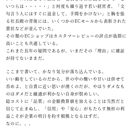
いつらは・・・・・」と何度も繰り返す若い経営者、「文
句言う人にはすぐに返金して、手間をかけない」と胸を張
る社長殿の背後には、いくつかのECモールから表彰された
賞状などが並んでいた。
その類のECショップはカスタマーレビューの評点が抜群に
高いことも共通している。
これまた長年の疑問であるが、いまだその「理由」に確証
が持てないままだ。
ここまで書いて、かなり気分が落ち込んでいる。
いい齢をしているのだから、世の中の酸いや甘いは併せて
呑めよ、と自責に近い思いが湧くのだが、やはりダメなも
のはダメだと融通が利かない自身が恨めしい。
総コストに「品質」の金額換算値を加えることは当然だと
信じて止まぬし、「信用」や「安心」がもたらす無形の利
益こそが企業の明日を約す根拠となるはずだ。
なのに、、、