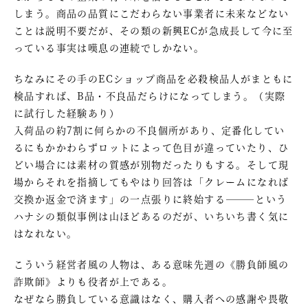
しまう。商品の品質にこだわらない事業者に未来などない
ことは説明不要だが、その類の新興ECが急成長して今に至
っている事実は嘆息の連続でしかない。
ちなみにその手のECショップ商品を必殺検品人がまともに
検品すれば、B品・不良品だらけになってしまう。（実際
に試行した経験あり）
入荷品の約7割に何らかの不良個所があり、定番化してい
るにもかかわらずロットによって色目が違っていたり、ひ
どい場合には素材の質感が別物だったりもする。そして現
場からそれを指摘してもやはり回答は「クレームになれば
交換か返金で済ます」の一点張りに終始する―――という
ハナシの類似事例は山ほどあるのだが、いちいち書く気に
はなれない。
こういう経営者風の人物は、ある意味先週の《勝負師風の
詐欺師》よりも役者が上である。
なぜなら勝負している意識はなく、購入者への感謝や畏敬