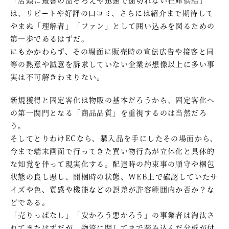
は、リピートや好評の口コミ、さらには紹介まで期待して
やまぬ「理解者」「ファン」として囲い込みを図るための
第一歩であるはずだ。
にもかかわらず、その場面に販売時の宣伝広告や接客と同
等の熱意や誠意を訴求していない企業が想像以上に多い事
実は不可解きわまりない。
新規獲得と固定客化は物販の基本だろうから、固定客化へ
の第一関門となる「商品品質」を重視するのは当然だろ
う。
そしてとりわけECなら、購入品を手にしたその場面から、
今まで端末画面で行ってきた買い物行為が立体化と具体的
な知覚を伴って現実化する。配達時の約束事の順守や梱包
状態の良し悪し、開梱時の状態、WEB上で確認していたサ
イズや色、質感や機能などの誤差が許容範囲内か否か？な
どである。
「売りっぱなし」「安かろう悪かろう」の事業者は淘汰さ
れてきたはずだが、物流に関してまで踏み込んだ分析が付