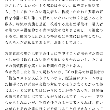
記されているレポートや解説は少ない。販売者も観察者
も、そして他でもない購入者も、物流にかかわる要素の評
価を冷静に切り離して行えていないのでは？と感じること
数多。物流の実態を是正・改善する最有効手段は、購入者
の生の声や潜在的な不満や疑念の取りまとめと、可視化の
手段だ。顧客の反応以上の特効薬は事業には存在しない。
もちろんだが私見である旨、お断りしておく。
営業倉庫の場合は荷主の仕入に物申すことが出過ぎた真似
としか受け取られない骨折り損になりかねないし、そこま
での信頼関係を築くには時間が必要でもある。
今は改善したと信じて疑わないが、ECの世界では経営者が
「検品コストを支払うぐらいなら、配達後にクレームのき
た相手にだけ返金や交換の対応するほうが安くあがって都
合よい」と公言してはばからぬことが多々あった。無関係
の第三者が聞けば苦笑しながら呆れはてて「へぇ～」で済
むかもしれないが、物流を任される当事者となれば、従い
ながらもその企業の行く末を信じることができなくなって