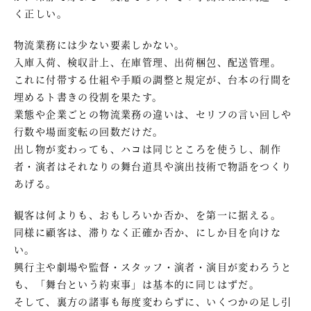
く正しい。
物流業務には少ない要素しかない。
入庫入荷、検収計上、在庫管理、出荷梱包、配送管理。
これに付帯する仕組や手順の調整と規定が、台本の行間を
埋めるト書きの役割を果たす。
業態や企業ごとの物流業務の違いは、セリフの言い回しや
行数や場面変転の回数だけだ。
出し物が変わっても、ハコは同じところを使うし、制作
者・演者はそれなりの舞台道具や演出技術で物語をつくり
あげる。
観客は何よりも、おもしろいか否か、を第一に据える。
同様に顧客は、滞りなく正確か否か、にしか目を向けな
い。
興行主や劇場や監督・スタッフ・演者・演目が変わろうと
も、「舞台という約束事」は基本的に同じはずだ。
そして、裏方の諸事も毎度変わらずに、いくつかの足し引