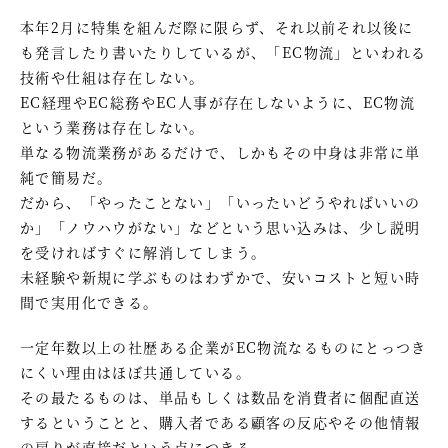
本年2月に特集を組んだ際に限らず、それ以前それ以後に
も発言したり書いたりしているが、「EC物流」といわれる
技術や仕組は存在しない。
EC経理やEC総務やEC人事が存在しないように、EC物流
という業務は存在しない。
単なる物流業務があるだけで、しかもその中身は非常に単
純で簡易だ。
だから、「やったことない」「いったいどうやればいいの
か」「ノウハウがない」などという思い込みは、少し説明
を受ければすぐに解消してしまう。
未経験や新規に学ぶものはわずかで、安いコストと短い時
間で実用化できる。
一定年数以上の社歴ある企業がEC物流なるものにとっつき
にくい理由はほぼ共通している。
その最たるものは、単品もしくは数品を消費者に個配直送
するということと、購入者である顧客の反応やその他情報
の戻りが直接だという点につきる。