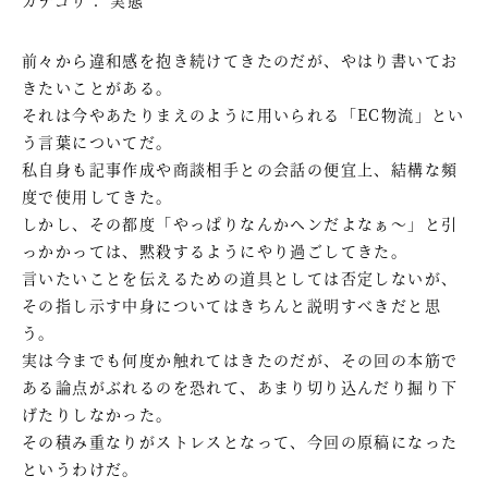
前々から違和感を抱き続けてきたのだが、やはり書いてお
きたいことがある。
それは今やあたりまえのように用いられる「EC物流」とい
う言葉についてだ。
私自身も記事作成や商談相手との会話の便宜上、結構な頻
度で使用してきた。
しかし、その都度「やっぱりなんかヘンだよなぁ～」と引
っかかっては、黙殺するようにやり過ごしてきた。
言いたいことを伝えるための道具としては否定しないが、
その指し示す中身についてはきちんと説明すべきだと思
う。
実は今までも何度か触れてはきたのだが、その回の本筋で
ある論点がぶれるのを恐れて、あまり切り込んだり掘り下
げたりしなかった。
その積み重なりがストレスとなって、今回の原稿になった
というわけだ。