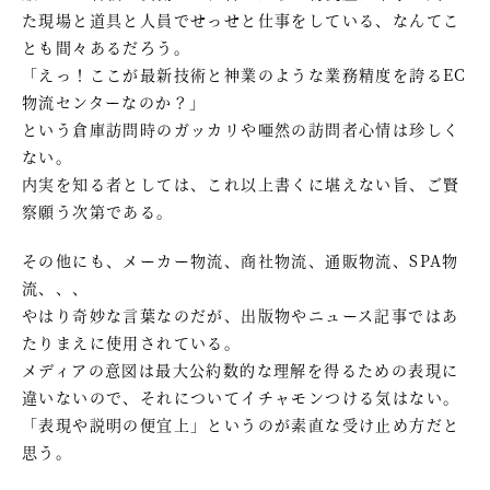
た現場と道具と人員でせっせと仕事をしている、なんてこ
とも間々あるだろう。
「えっ！ここが最新技術と神業のような業務精度を誇るEC
物流センターなのか？」
という倉庫訪問時のガッカリや唖然の訪問者心情は珍しく
ない。
内実を知る者としては、これ以上書くに堪えない旨、ご賢
察願う次第である。
その他にも、メーカー物流、商社物流、通販物流、SPA物
流、、、
やはり奇妙な言葉なのだが、出版物やニュース記事ではあ
たりまえに使用されている。
メディアの意図は最大公約数的な理解を得るための表現に
違いないので、それについてイチャモンつける気はない。
「表現や説明の便宜上」というのが素直な受け止め方だと
思う。