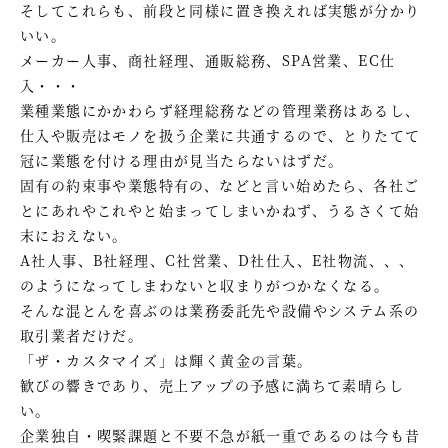
そしてこれらも、前段と同様に置き換えれば実態が分かり
いい。
メーカー人事、商社経理、通販総務、SPA営業、EC仕
入・・・
業種業態にかかわらず経理総務などの管理業務はあるし、
仕入や販売はモノを扱う企業に共通するので、とりたてて
冠に業態を付ける理由が見当たらないはずだ。
固有の約束事や業態特有の、などと言い始めたら、各社ご
とにあれやこれやと始まってしまいかねず、うるさくて始
末におえない。
A社人事、B社経理、C社営業、D社仕入、E社物流、、、
のようになってしまわないと収まりがつかなくなる。
そんな混とんを喜ぶのは業務委託先や設備やシステム系の
取引業者だけだ。
「ザ・カスタマイズ」は輝く黄金の言葉。
歓びの響きであり、売上アップの予感に満ちて素晴らし
い。
企業独自・喫緊課題と不要不急が紙一重であるのは今も昔