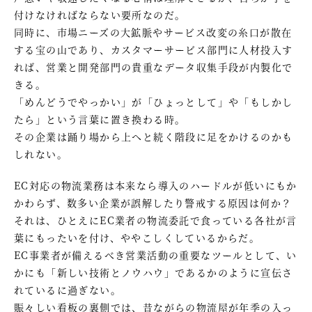
付けなければならない要所なのだ。
同時に、市場ニーズの大鉱脈やサービス改変の糸口が散在
する宝の山であり、カスタマーサービス部門に人材投入す
れば、営業と開発部門の貴重なデータ収集手段が内製化で
きる。
「めんどうでやっかい」が「ひょっとして」や「もしかし
たら」という言葉に置き換わる時。
その企業は踊り場から上へと続く階段に足をかけるのかも
しれない。
EC対応の物流業務は本来なら導入のハードルが低いにもか
かわらず、数多い企業が誤解したり警戒する原因は何か？
それは、ひとえにEC業者の物流委託で食っている各社が言
葉にもったいを付け、ややこしくしているからだ。
EC事業者が備えるべき営業活動の重要なツールとして、い
かにも「新しい技術とノウハウ」であるかのように宣伝さ
れているに過ぎない。
賑々しい看板の裏側では、昔ながらの物流屋が年季の入っ