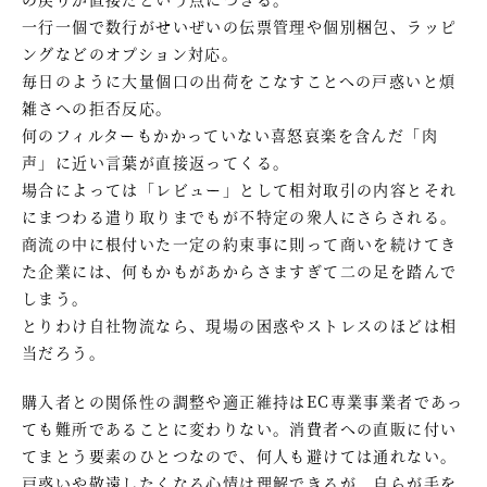
一行一個で数行がせいぜいの伝票管理や個別梱包、ラッピ
ングなどのオプション対応。
毎日のように大量個口の出荷をこなすことへの戸惑いと煩
雑さへの拒否反応。
何のフィルターもかかっていない喜怒哀楽を含んだ「肉
声」に近い言葉が直接返ってくる。
場合によっては「レビュー」として相対取引の内容とそれ
にまつわる遣り取りまでもが不特定の衆人にさらされる。
商流の中に根付いた一定の約束事に則って商いを続けてき
た企業には、何もかもがあからさますぎて二の足を踏んで
しまう。
とりわけ自社物流なら、現場の困惑やストレスのほどは相
当だろう。
購入者との関係性の調整や適正維持はEC専業事業者であっ
ても難所であることに変わりない。消費者への直販に付い
てまとう要素のひとつなので、何人も避けては通れない。
戸惑いや敬遠したくなる心情は理解できるが、自らが手を