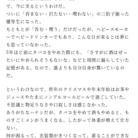
で、今に至るというわけだ。
ついに「呑まない・打たない・喫わない」の三拍子揃った
優等生になった。
もともとが「呑む・喫う」だけだったが、ヘビースモーカ
ーでヘビードリンカーでもあり、こんな日が来るとは夢に
も思っていなかった。
5年ほど前にタバコをやめた際にも、「さすがに酒はぜっ
たいにやめられそうもないな」などと周囲に漏らしていた
記憶がある。なので、誰よりも自分自身が驚いているの
だ。
というわけなので、昨年のクリスマスや年末年始はお茶や
ジュースやたまにノンアルコールビールで過ごしていた。
不思議と物足りなさや口寂しさは感じなかった。
ありがちなハナシだが、タバコをやめて酒もやめると、も
のすごくメシがうまくなる。したがって体重が増えて仕方
ない。
何が困るって、衣装類がきつくなって、着ることができな