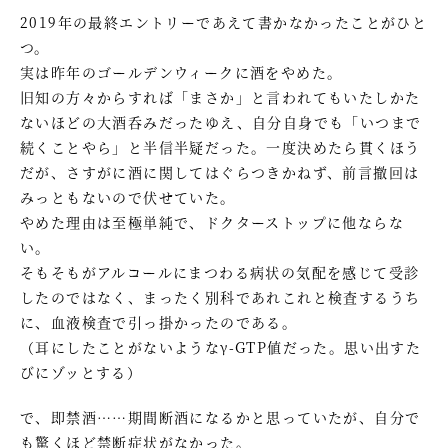
2019年の最終エントリーであえて書かなかったことがひと
つ。
実は昨年のゴールデンウィークに酒をやめた。
旧知の方々からすれば「まさか」と言われてもいたしかた
ないほどの大酒呑みだったゆえ、自分自身でも「いつまで
続くことやら」と半信半疑だった。一度決めたら貫くほう
だが、さすがに酒に関してはぐらつきかねず、前言撤回は
みっともないので伏せていた。
やめた理由は至極単純で、ドクターストップに他ならな
い。
そもそもがアルコールにまつわる病状の気配を感じて受診
したのではなく、まったく別科であれこれと検査するうち
に、血液検査で引っ掛かったのである。
（耳にしたことがないようなγ-GTP値だった。思い出すた
びにゾッとする）
で、即禁酒……期間断酒になるかと思っていたが、自分で
も驚くほど禁断症状がなかった。