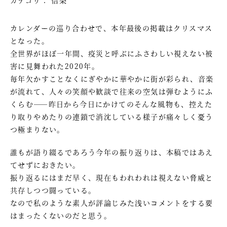
カレンダーの巡り合わせで、本年最後の掲載はクリスマス
となった。
全世界がほぼ一年間、疫災と呼ぶにふさわしい視えない被
害に見舞われた2020年。
毎年欠かすことなくにぎやかに華やかに街が彩られ、音楽
が流れて、人々の笑顔や歓談で往来の空気は弾むようにふ
くらむ――昨日から今日にかけてのそんな風物も、控えた
り取りやめたりの連鎖で消沈している様子が痛々しく憂う
つ極まりない。
誰もが語り綴るであろう今年の振り返りは、本稿ではあえ
てせずにおきたい。
振り返るにはまだ早く、現在もわれわれは視えない脅威と
共存しつつ闘っている。
なので私のような素人が評論じみた浅いコメントをする要
はまったくないのだと思う。