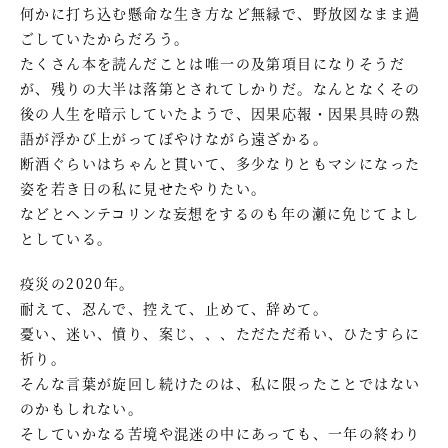
何かに打ち込む懸命な生き方など無縁で、野放図なまま過
ごしていたからだろう。
たくさん本を読んだことは唯一の及第項目になりそうだ
が、残りの大半は落第とされてしかりだ。なんとなくその
後の人生を暗示していたようで、因果応報・因果具時の熟
語が浮かび上がってぼやけながら遠ざかる。
断酒ぐらいはちゃんと貫いて、多少なりともマシになった
姿を若き日の私に見せたやりたい。
などとヘンテコリンな妄想をするのも年の瀬に免じてよし
としている。
疫災の2020年。
耐えて、忍んで、控えて、止めて、辞めて。
憂い、迷い、憤り、案じ、、、ただただ希い、ひたすらに
祈り。
そんな言葉が旋回し続けたのは、私に限ったことではない
のかもしれない。
そしていかなる苦境や混迷の中にあっても、一年の終わり