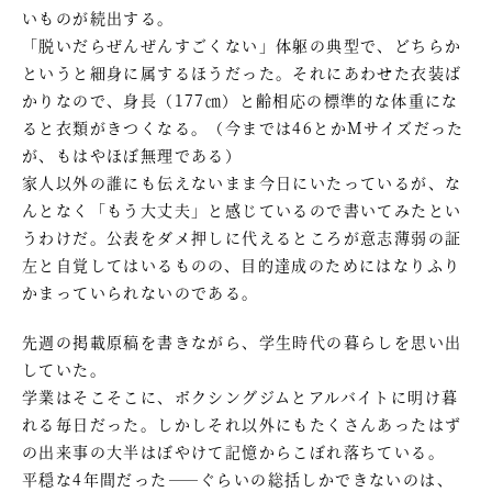
いものが続出する。
「脱いだらぜんぜんすごくない」体躯の典型で、どちらか
というと細身に属するほうだった。それにあわせた衣装ば
かりなので、身長（177㎝）と齢相応の標準的な体重にな
ると衣類がきつくなる。（今までは46とかMサイズだった
が、もはやほぼ無理である）
家人以外の誰にも伝えないまま今日にいたっているが、な
んとなく「もう大丈夫」と感じているので書いてみたとい
うわけだ。公表をダメ押しに代えるところが意志薄弱の証
左と自覚してはいるものの、目的達成のためにはなりふり
かまっていられないのである。
先週の掲載原稿を書きながら、学生時代の暮らしを思い出
していた。
学業はそこそこに、ボクシングジムとアルバイトに明け暮
れる毎日だった。しかしそれ以外にもたくさんあったはず
の出来事の大半はぼやけて記憶からこぼれ落ちている。
平穏な4年間だった――ぐらいの総括しかできないのは、