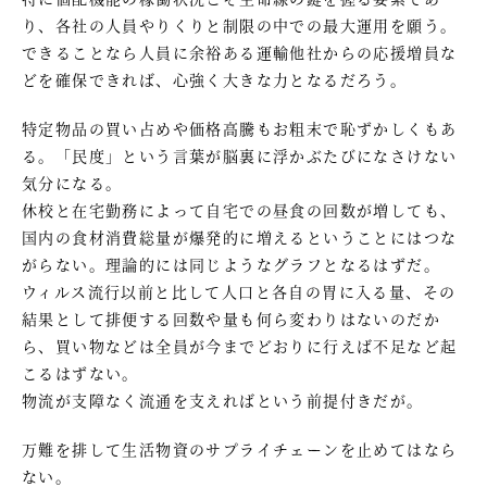
り、各社の人員やりくりと制限の中での最大運用を願う。
できることなら人員に余裕ある運輸他社からの応援増員な
どを確保できれば、心強く大きな力となるだろう。
特定物品の買い占めや価格高騰もお粗末で恥ずかしくもあ
る。「民度」という言葉が脳裏に浮かぶたびになさけない
気分になる。
休校と在宅勤務によって自宅での昼食の回数が増しても、
国内の食材消費総量が爆発的に増えるということにはつな
がらない。理論的には同じようなグラフとなるはずだ。
ウィルス流行以前と比して人口と各自の胃に入る量、その
結果として排便する回数や量も何ら変わりはないのだか
ら、買い物などは全員が今までどおりに行えば不足など起
こるはずない。
物流が支障なく流通を支えればという前提付きだが。
万難を排して生活物資のサプライチェーンを止めてはなら
ない。