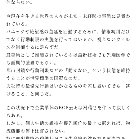
他ならない。
今現在を生きる世界の人々が未知・未経験の事態に見舞わ
れている。
パニックや絶望感の蔓延を回避するために、情報統制だけ
でなく行動制限の実施を行ってはいるが、視えないウィル
スを制御するに足らずだ。
最善策として推奨されているのは最新技術でも先端医学で
も画期的装置でもない。
都市封鎖や行動制限などの「動かない」という状態を維持
することが世界標準の国策なのだ。
天災時の最優先行動はいかなるものを差し置いてでも「逃
げること」と同じだ。
この状況下で企業単体のBCP云々は滑稽さを伴って哀しく
もある。
しかし、個人生活の維持を優先順位の最上に据えれば、物
流機能の停止は許されない。
特に個配機能の稼働状況こそ生命線の鍵を握る要素であ