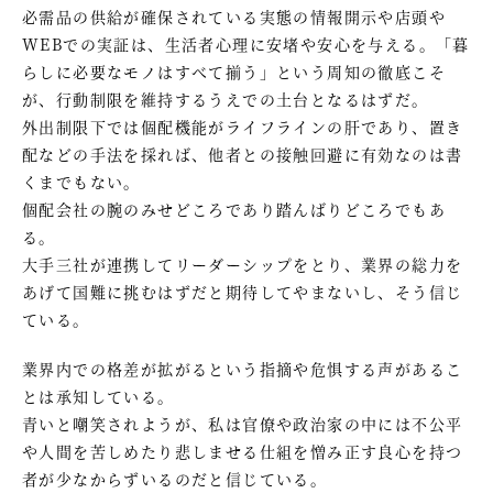
必需品の供給が確保されている実態の情報開示や店頭や
WEBでの実証は、生活者心理に安堵や安心を与える。「暮
らしに必要なモノはすべて揃う」という周知の徹底こそ
が、行動制限を維持するうえでの土台となるはずだ。
外出制限下では個配機能がライフラインの肝であり、置き
配などの手法を採れば、他者との接触回避に有効なのは書
くまでもない。
個配会社の腕のみせどころであり踏んばりどころでもあ
る。
大手三社が連携してリーダーシップをとり、業界の総力を
あげて国難に挑むはずだと期待してやまないし、そう信じ
ている。
業界内での格差が拡がるという指摘や危惧する声があるこ
とは承知している。
青いと嘲笑されようが、私は官僚や政治家の中には不公平
や人間を苦しめたり悲しませる仕組を憎み正す良心を持つ
者が少なからずいるのだと信じている。