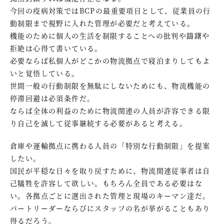
今回の疫病対策ではBCPの最重要項目として、従業員の行
動制限まで視野に入れた管理が必要だと考えている。
機能のために個人の生活を制限することへの批判や躊躇や
拒絶は心得て書いている。
必要ならば私個人がどこかの物流拠点で寝泊まりしてもよ
いと覚悟している。
世間一般の行動制限を無駄にしないためにも、物流機能の
停滞回避は必須条件だ。
ならば全体の利益のために物流関連の人員が許容できる限
り自己を滅して従事継続する必要があると考える。
倉庫や運輸拠点に携わる人員の「特別な行動制限」を提案
したい。
国民が平穏な日々を取り戻すために、物流関連従事者は自
己犠牲を許容して欲しい。もちろん全員である必要はな
い。各拠点ごとに選出された管理と現場のキーマン達だ。
パートリーダーならびにスタッフの名が挙がることもあり
得るだろう。