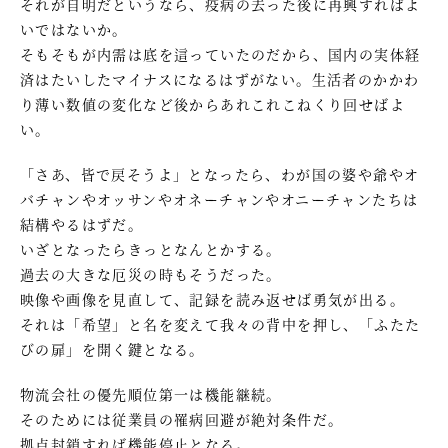
それが自明だというなら、疫病の去った後に再興すればよ
いではないか。
そもそもが内需は底を這っていたのだから、国内の実体経
済はたいしたマイナスになるはずがない。生活者のかかわ
り薄い数値の変化など後からあれこれこねくり回せばよ
い。
「さあ、皆で戻そうよ」となったら、わが国の婆や爺やオ
バチャンやオッサンやオネーチャンやオニーチャンたちは
結構やるはずだ。
いざとなったらきっとなんとかする。
過去の大きな厄災の時もそうだった。
映像や画像を見直して、記録を読み返せば勇気が出る。
それは「希望」と名を変えて我々の背中を押し、「ふたた
びの扉」を開く鍵となる。
物流会社の優先順位第一は機能継続。
そのためには従業員の罹病回避が絶対条件だ。
拠点封鎖すれば機能停止となる。