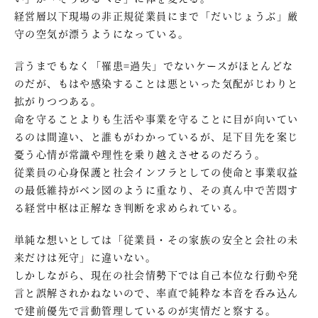
経営層以下現場の非正規従業員にまで「だいじょうぶ」厳
守の空気が漂うようになっている。
言うまでもなく「罹患=過失」でないケースがほとんどな
のだが、もはや感染することは悪といった気配がじわりと
拡がりつつある。
命を守ることよりも生活や事業を守ることに目が向いてい
るのは間違い、と誰もがわかっているが、足下目先を案じ
憂う心情が常識や理性を乗り越えさせるのだろう。
従業員の心身保護と社会インフラとしての使命と事業収益
の最低維持がベン図のように重なり、その真ん中で苦悶す
る経営中枢は正解なき判断を求められている。
単純な想いとしては「従業員・その家族の安全と会社の未
来だけは死守」に違いない。
しかしながら、現在の社会情勢下では自己本位な行動や発
言と誤解されかねないので、率直で純粋な本音を呑み込ん
で建前優先で言動管理しているのが実情だと察する。