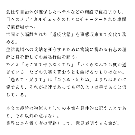
会社や自治体が確保したホテルなどの施設で寝泊まりし、
日々のメディカルチェックのもとにチャーターされた車両
で業務場所へ。
世間から隔離された「避疫状態」を事態収束まで交代で務
める。
生活現場への兵站を死守するために物流に携わる有志の理
解と身を挺しての滅私行動を願う。
たとえ「そこまでやらなくても」「いくらなんでも度が過
ぎている」などの失笑を買おうとも曲げるつもりはない。
「過ぎて・足りて」は「至らぬ・足りぬ」よりもはるかに
優であり、それが拙速であっても巧久よりは善であると信
じている。
本文の趣旨は物流人としての本懐を具体的に記すことであ
り、それ以外の意はない。
業界に身を置く者の責務として、意見表明する次第だ。