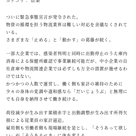
ついに緊急事態宣言が発令された。
物資の循環を担う物流業界は難しい対応を余儀なくされて
いる。
さまざまな「止める」と「動かす」の葛藤が続く。
一部大企業では、感染者判明と同時に出勤停止のうえ庫内
消毒による保健所確認で事業継続可能だが、中小企業の自
社倉庫や物流関連企業では必ずしも万全の措置が施せるわ
けではない。
かつかつの人数で運営し、働く側も家計の維持のために
少々の身体の変調や違和感なら「だいじょうぶ」と無理に
でも自身を納得させて働き続ける。
荷役減少が生み出す累積赤字と出勤調整が生み出す所得欠
損による従業員の家計逼迫。
雇用側も労働者側も現場継続を是とし、「そうあって欲し
い」が「そうあるべき」に体を変える。