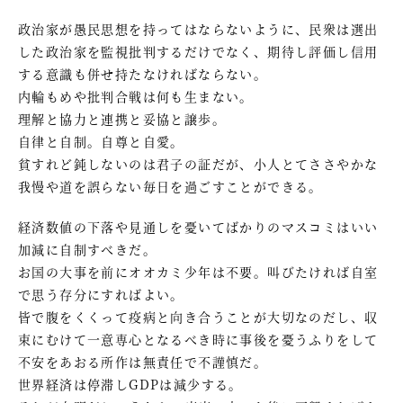
政治家が愚民思想を持ってはならないように、民衆は選出
した政治家を監視批判するだけでなく、期待し評価し信用
する意識も併せ持たなければならない。
内輪もめや批判合戦は何も生まない。
理解と協力と連携と妥協と譲歩。
自律と自制。自尊と自愛。
貧すれど鈍しないのは君子の証だが、小人とてささやかな
我慢や道を誤らない毎日を過ごすことができる。
経済数値の下落や見通しを憂いてばかりのマスコミはいい
加減に自制すべきだ。
お国の大事を前にオオカミ少年は不要。叫びたければ自室
で思う存分にすればよい。
皆で腹をくくって疫病と向き合うことが大切なのだし、収
束にむけて一意専心となるべき時に事後を憂うふりをして
不安をあおる所作は無責任で不謹慎だ。
世界経済は停滞しGDPは減少する。