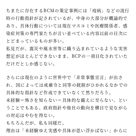
ちまたに存在するBCMの策定事例には「疫病」などの流行
時の行動指針が記されているが、中身の大部分が概論的で
あり、具体行動については現在マスコミや医療関係者、感
染症対策の専門家たちが言い並べている内容以前の目次に
とどまっているものが多い。
私見だが、震災や風水害等に織り込まれているような実害
想定がほとんどできないまま、BCPの一項目化されていた
だけだとしか感じない。
さらには現在のように世界中で「非常事態宣言」が出さ
れ、国によっては戒厳令と同等の統制がひかれるなかでの
具体的な指針など作成できていなくて然りだろう。
未経験＝怖さを知らない＝具体的な備えに至らない、とい
うことでもある。政府指針や他社の動向を横目で見ながら
の対応はやむを得ない。
もちろんだが、私も同様だ。
理由は「未経験ゆえ実感や具体が思い浮かばない」からに