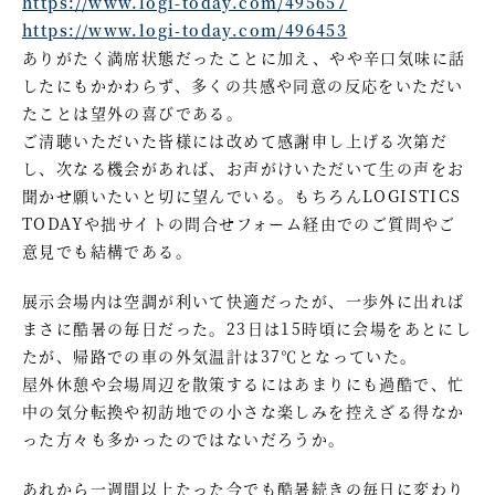
https://www.logi-today.com/495657
https://www.logi-today.com/496453
ありがたく満席状態だったことに加え、やや辛口気味に話
したにもかかわらず、多くの共感や同意の反応をいただい
たことは望外の喜びである。
ご清聴いただいた皆様には改めて感謝申し上げる次第だ
し、次なる機会があれば、お声がけいただいて生の声をお
聞かせ願いたいと切に望んでいる。もちろんLOGISTICS
TODAYや拙サイトの問合せフォーム経由でのご質問やご
意見でも結構である。
展示会場内は空調が利いて快適だったが、一歩外に出れば
まさに酷暑の毎日だった。23日は15時頃に会場をあとにし
たが、帰路での車の外気温計は37℃となっていた。
屋外休憩や会場周辺を散策するにはあまりにも過酷で、忙
中の気分転換や初訪地での小さな楽しみを控えざる得なか
った方々も多かったのではないだろうか。
あれから一週間以上たった今でも酷暑続きの毎日に変わり