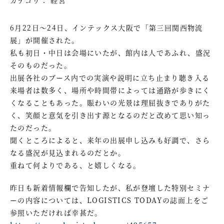
6月22日～24日、インテックス大阪で「第三回関西物流
展」が開催された。
私も初日・中日は会場にいたが、館内は人であふれ、盛況
そのものだった。
出展各社のブース内での実演や説明に立ち止まり聴き入る
来場者は数多く、場所や時間帯によっては通路が歩きにく
くなることもあった。賑わいの光景は理屈抜きでありがた
く、笑顔と意気を引き出す源となるのだと改めて思い知っ
たのだった。
聞くところによると、来年の出展申し込みも好調で、さら
なる盛況が見込まれるのだとか。
重ねて何よりである、と嬉しくなる。
昨日も新着情報欄で告知したが、私が登壇した特別セミナ
ーの内容については、LOGISTICS TODAYの誌面上をご
参照いただければ幸甚だ。