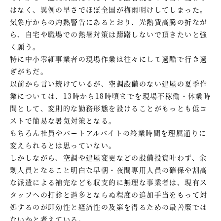
はなく、異例の早さでほぼ全国が梅雨明けしてしまった。
気象庁からの灼熱警告にあるとおり、光熱費高騰の折なが
ら、自宅や職場での熱暑対策は躊躇しないで頂きたいと強
く願う。
特に中小零細事業者の現場作業は往々にして過酷で行き過
ぎがちだ。
以前から言い続けているが、空調設備のない建屋の夏季作
業については、13時から18時頃までを現場不稼働・休業時
間として、変則的な勤務形態を設けることがもっとも低コ
ストで簡易な暑気対策となる。
もちろん社員やパートアルバイトの終業時間を理屈通りに
変えられるとは思っていない。
しかしながら、空調や建屋変更などの設備投資叶わず、余
剰人員となること明白な早朝・夜間専用人員の確保や割高
な派遣による補完なども収支的に無理な事業者は、現有ス
タッフへの打診と過多とならぬ程度の追加手当をもって対
処するのが即効性と経済性の及第を得るための最善策では
ないかと考えている。