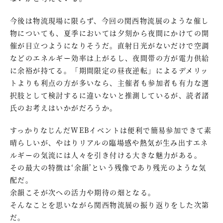
今後は物流現場に限らず、今回の関西物流展のような催し
物についても、夏季においては夕刻から夜間にかけての開
催が目立つようになりそうだ。直射日光がないだけで空調
などのエネルギー効率は上がるし、夜間帯の方が電力供給
に余裕が持てる。「期間限定の昼夜逆転」によるデメリッ
トよりも利点の方が多いなら、主催者も参加者も有力な選
択肢として検討するに違いないと推測しているが、読者諸
氏のお考えはいかがだろうか。
すっかりなじんだWEBイベントは便利で簡易参加できて素
晴らしいが、やはりリアルの臨場感や熱気が生み出すエネ
ルギーの気流には人々を引き付ける大きな魅力がある。
その最大の特徴は‘余韻’という残像であり残光のような気
配だ。
余韻こそが次への活力や期待の畑となる。
そんなことを思いながら関西物流展の振り返りをした次第
だ。