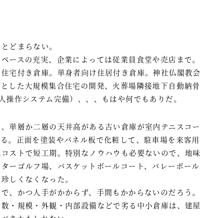
？
にとどまらない。
スペースの充実、企業によっては従業員食堂や売店まで。
け住宅付き倉庫。単身者向け住居付き倉庫。神社仏閣教会
つとした大規模集合住宅の開発、火葬場隣接地下自動納骨
人操作システム完備）、、、もはや何でもありだ。
来、単層か二層の天井高がある古い倉庫が室内テニスコー
いる。正面を塗装やパネル板で化粧して、駐車場を来客用
低コストで短工期。特別なノウハウも必要ないので、地味
パターゴルフ場、バスケットボールコート、バレーボール
が珍しくなくなった。
いで、かつ人手がかからず、手間もかからないのだろう。
年数・規模・外観・内部設備などで劣る中小倉庫は、建屋