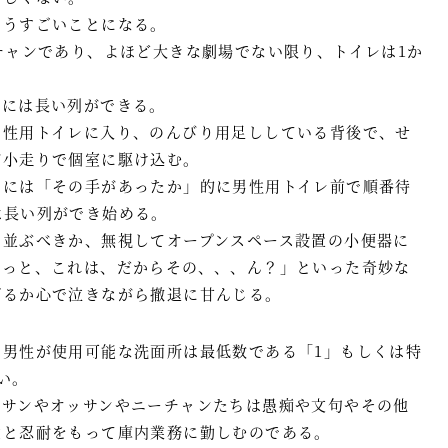
もうすごいことになる。
チャンであり、よほど大きな劇場でない限り、トイレは1か
レには長い列ができる。
男性用トイレに入り、のんびり用足ししている背後で、せ
が小走りで個室に駆け込む。
中には「その手があったか」的に男性用トイレ前で順番待
は長い列ができ始める。
に並ぶべきか、無視してオープンスペース設置の小便器に
ーっと、これは、だからその、、、ん？」といった奇妙な
げるか心で泣きながら撤退に甘んじる。
、男性が使用可能な洗面所は最低数である「1」もしくは特
い。
イサンやオッサンやニーチャンたちは愚痴や文句やその他
意と忍耐をもって庫内業務に勤しむのである。