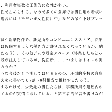
も、利用者実数は圧倒的に女性が多い。
女性で占められる。なので多くの倉庫では男性用の看板に
の場合には「ただいま女性使用中」などの吊り下げプレー
と謳う新築物件で、託児所やコンビニエンスストア、従業
員は仮眠するような働き方が許されなくなっているが、納
いだろう）、その他ジムや娯楽スペース（終業したらとっ
施設が注力しているが、洗面所、、、つまりはトイレの実
だろうか？
そうな今後だと予測してはいるものの、圧倒的多数の倉庫
えめに書いても7割～8割相当で推移するだろう。
在するわけで、少数派の男性たちは、事務所用や建屋内の
用するのが実情に即している、と第三者的発言を書きなが
。