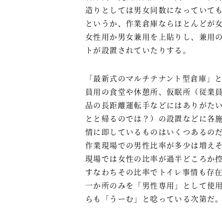
造りとしては男女同数になっていて
というか、作業倉庫ならほとんどが
女性用か男女兼用を上貼りし、兼用
トが設置されていたりする。
「最新式のマルチテナント型倉庫」
員用の食堂や休憩所、仮眠所（従業
品の長距離運転手などにはありがた
とと帰るのでは？）の設置などに各
情に即しているものはいくつあるの
作業現場での男性比率が多少は増え
現場では女性の比率が過半どころか控
すなわちその比率でトイレ事情も存
一か所のみを「男性専用」として使
らも「うーむ」と唸っている次第だ