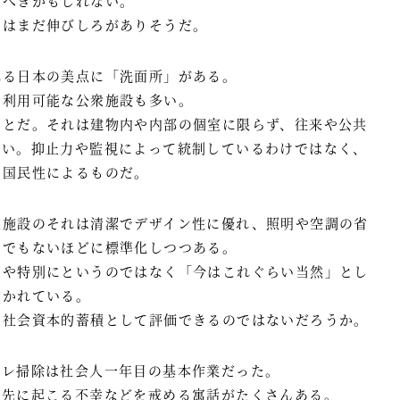
るべきかもしれない。
にはまだ伸びしろがありそうだ。
れる日本の美点に「洗面所」がある。
で利用可能な公衆施設も多い。
ことだ。それは建物内や内部の個室に限らず、往来や公共
高い。抑止力や監視によって統制しているわけではなく、
る国民性によるものだ。
業施設のそれは清潔でデザイン性に優れ、照明や空調の省
までもないほどに標準化しつつある。
はや特別にというのではなく「今はこれぐらい当然」とし
描かれている。
は社会資本的蓄積として評価できるのではないだろうか。
イレ掃除は社会人一年目の基本作業だった。
い先に起こる不幸などを戒める寓話がたくさんある。