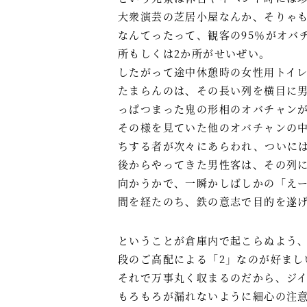
大衆演芸の芝居小屋なんか、そりゃ
なんてったって、観客の95％がオバ
所もしくは2か所がせいぜい。
したがって途中休憩時の女性用トイ
たまらんのは、その長い列を横目に
っぱつまった鬼の形相のオバチャン
その様を見ていた他のオバチャンの
ちする者が次々にあらわれ、ついに
後からやってきた男性客は、その列
向かうかで、一瞬かしばしかの「え
間を経たのち、鉄の意志で目的を遂
ということが倉庫内で起こらぬよう
段のご高配による「2」なのが好まし
それで万事丸く収まるのだから、ジ
もろもろが漏れないように細心の注