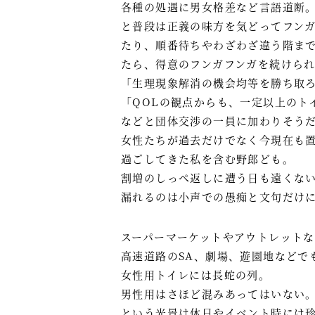
各種の処遇に男女格差など言語道断
と普段は正義の味方を気どってフン
たり、順番待ちやわざわざ違う階ま
たら、得意のフンガフンガを続けら
「生理現象解消の機会均等を勝ち取
「QOLの観点からも、一定以上のト
などと団体交渉の一員に加わりそう
女性たちが過去だけでなく今現在も
過ごしてきた私を含む野郎ども。
割増のしっぺ返しに遭う日も遠くな
漏れるのは小声での愚痴と文句だけ
スーパーマーケットやアウトレット
高速道路のSA、劇場、遊園地などで
女性用トイレには長蛇の列。
男性用はさほど混みあってはいない
という光景は休日やイベント時には