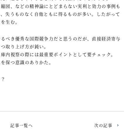
の縮図、などの精神論にとどまらない実利と効力の事例も
は、失うものなく自他ともに得るものが多い。したがって
環を生む。
誇るべき優秀な国際競争力だと思うのだが、直接経済寄与
とつ取り上げ方が鈍い。
。庫内視察の際には最重要ポイントとして要チェック。
れを保つ意識のありかた。
か？
。
記事一覧へ
次の記事