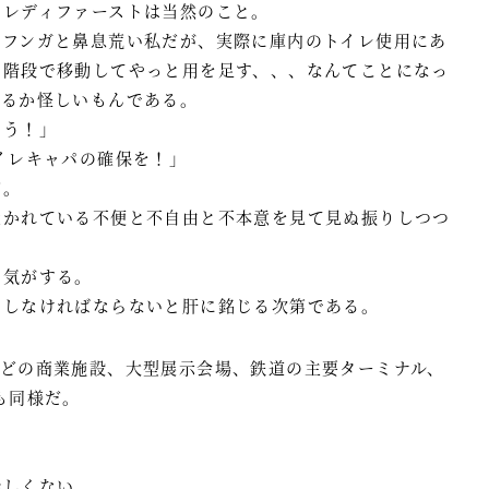
。レディファーストは当然のこと。
ガフンガと鼻息荒い私だが、実際に庫内のトイレ使用にあ
で階段で移動してやっと用を足す、、、なんてことになっ
れるか怪しいもんである。
ろう！」
イレキャパの確保を！」
だ。
置かれている不便と不自由と不本意を見て見ぬ振りしつつ
い気がする。
にしなければならないと肝に銘じる次第である。
などの商業施設、大型展示会場、鉄道の主要ターミナル、
も同様だ。
。
珍しくない。