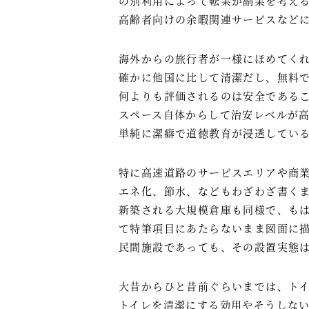
の別利用によって転業か副業を考え
高齢者向けの余暇関連サービスなど
海外からの旅行者が一様にほめてく
確かに他国に比して清潔だし、無料
何よりも評価されるのは安全である
スペース自体からして治安レベルが
単純に潔癖で道徳教育が浸透してい
特に高速道路のサービスエリアや商
エネ化、節水、などもわざわざ書く
新築される大規模倉庫も同様で、も
て特筆項目にあたらないまま図面に
民間施設であっても、その設置実態
大昔からひと昔前ぐらいまでは、ト
トイレを清潔にする効用やそうしな