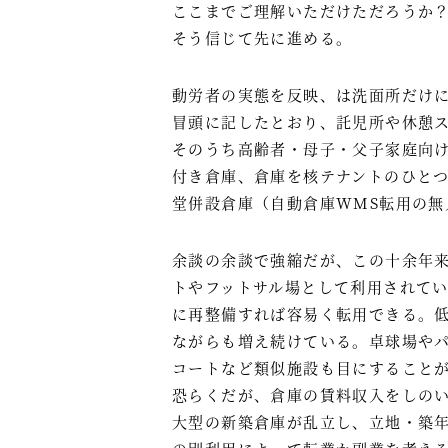
ここまでご理解いただけただろうか
そう信じて先に進める。
動労者の実態を反映、は洗面所だけ
冒頭に記したとおり、託児所や休憩
そのうち高齢者・母子・父子家庭向
付き倉庫、倉庫を核テナントのひと
堂併設倉庫（自動倉庫WMS転用の無
余談の余談で強縮だが、この十余年
トやフットサル場として利用されて
に再整備すれば容易く転用できる。
ながらも増え続けている。卓球場や
コートなど類似施設も目にすること
恐らくだが、倉庫の賃料収入をしの
大型の新築倉庫が乱立し、立地・築