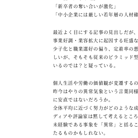
「新卒者の奪い合いが激化」
「中小企業には厳しい若年層の人材
最近よく目にする記事の見出しだが
事業好調・業容拡大に起因する旺盛
少子化と職業選好の偏り、定着率の
しいが、そもそも従来のピラミッド
いるのでは？と疑っている。
個人生活や労働の価値観が変遷する
昨今はやりの異常気象という言葉同
に安直ではないだろうか。
全体平均に近づく努力がどのような
ディアや評論家は黙して考えるとこ
未経験である事象を「異常」と括る
たるものかもしれない。