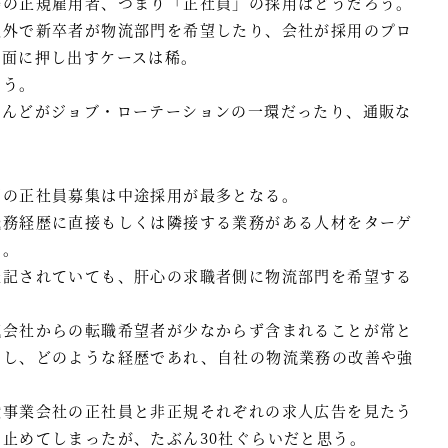
場の正規雇用者、つまり「正社員」の採用はどうだろう。
以外で新卒者が物流部門を希望したり、会社が採用のプロ
前面に押し出すケースは稀。
ろう。
とんどがジョブ・ローテーションの一環だったり、通販な
門の正社員募集は中途採用が最多となる。
職務経歴に直接もしくは隣接する業務がある人材をターゲ
る。
表記されていても、肝心の求職者側に物流部門を希望する
流会社からの転職希望者が少なからず含まれることが常と
いし、どのような経歴であれ、自社の物流業務の改善や強
般事業会社の正社員と非正規それぞれの求人広告を見たう
止めてしまったが、たぶん30社ぐらいだと思う。