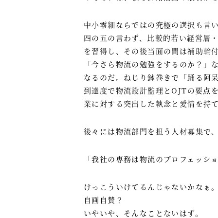
中小零細ならではの究極の選択も言
四の五の言わず、比較的若い経営層
を習得し、その後当面の間は補助輪
「今さら物流の勉強をするのか？」
なるのだ。ねじり鉢巻きで「踊る阿
到達度で物流設計監理とOJTの要点
業に対する突出した執念と愛情を持
後々には物流部門を担う人材募集で
「我社の専務は物流のプロフェッシ
けっこういけてるんじゃないかなぁ
自画自賛？
いやいや、そんなことないはず。