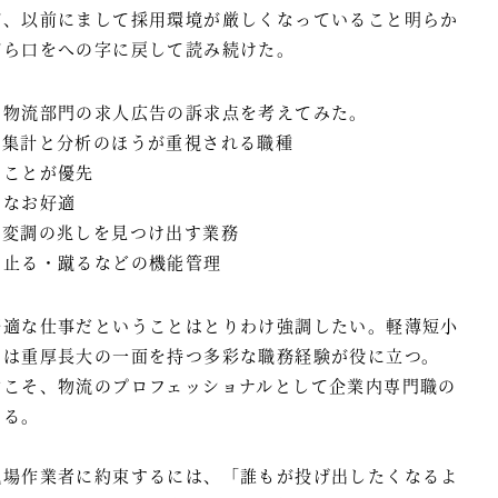
が、以前にまして採用環境が厳しくなっていること明らか
がら口をへの字に戻して読み続けた。
、物流部門の求人広告の訴求点を考えてみた。
と集計と分析のほうが重視される職種
ることが優先
らなお好適
や変調の兆しを見つけ出す業務
・止る・蹴るなどの機能管理
好適な仕事だということはとりわけ強調したい。軽薄短小
には重厚長大の一面を持つ多彩な職務経験が役に立つ。
材こそ、物流のプロフェッショナルとして企業内専門職の
ある。
現場作業者に約束するには、「誰もが投げ出したくなるよ