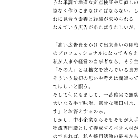
うな単調で地道な定点検証や見直し
協なく作りこまなければならない。
れに見合う素養と経験が求められる
なんていう広告があればうれしいが
「高い広告費をかけて出来合いの即
のプロフェッショナルになってもら
私が人事や経営の当事者なら、そう
「その人」とは拙文を読んでいる貴
そういう最初の思いや考えは間違っ
てほしいと願う。
そして何にもまして、一番確実で無
大いなる手前味噌、露骨な我田引水
す」とお答えするのみ。
しかし、中小企業ならそもそもが人
物流専門職として養成するべき人材
のであれば、私も採用活動の最初か