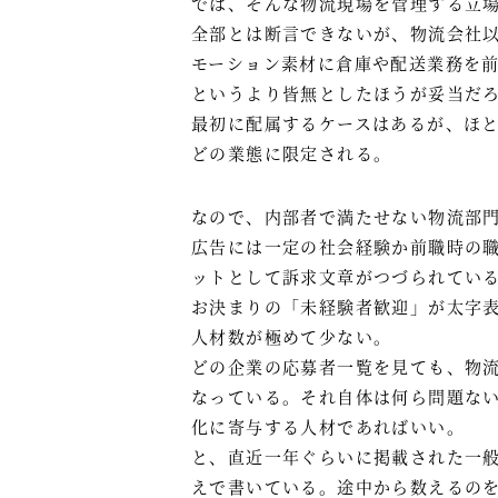
では、そんな物流現場を管理する立
全部とは断言できないが、物流会社
モーション素材に倉庫や配送業務を
というより皆無としたほうが妥当だ
最初に配属するケースはあるが、ほ
どの業態に限定される。
なので、内部者で満たせない物流部
広告には一定の社会経験か前職時の
ットとして訴求文章がつづられてい
お決まりの「未経験者歓迎」が太字
人材数が極めて少ない。
どの企業の応募者一覧を見ても、物
なっている。それ自体は何ら問題な
化に寄与する人材であればいい。
と、直近一年ぐらいに掲載された一
えで書いている。途中から数えるのを