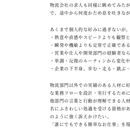
物流会社の求人も同様に眺めてみた
で、途中から何度かため息を吐きな
あくまで個人的な好みに過ぎないが
・熱意や直感やスピードよりも観察
・瞬発や機敏よりも定常で正確であ
・営業や仕入や開発部門の経験者な
・単調・反復のルーティンから変化
・企業の下半身。歩む・走る・跳ぶ
物流部門以外での実績のある人材に
な業務フローを設計・実行するため
他部門の言葉と行動が理解できる人
名にふさわしい処遇を受ける資格が
のように強く訴えかけたい。
「誰にでもできる簡単なお仕事」を