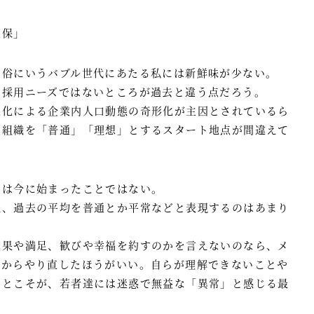
確保」
、俗にいうバブル世代にあたる私には新鮮味が少ない。
な採用ニーズではないところが過去と違う点だろう。
悪化による企業内人口動態の奇形化が主因とされているら
型組織を「普通」「理想」とするスタート地点が間違えて
のは今に始まったことではない。
様、過去の平均を普通とか平常などと表現するのはあまり
成果や満足、歓びや幸福を約すのかを言えないのなら、メ
ろからやり直したほうがいい。自らが理解できないことや
ことこそが、若者達には迷惑で無益な「異常」と感じる最