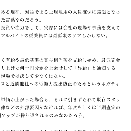
つある現在、対語である正規雇用の人員確保に躍起となっ
べた言葉なのだろう。
な投資や注力をして、実際には会社の現場や事務を支えて
・アルバイトの従業員には最低限のケアしかしない。
なく有給や最低基準の賞与相当額を支給し始め、最低賃金
切り上げた何十円分かを上乗せして「昇給」と通知する。
流現場では決して少なくはない。
ンスと近隣他社への労働力流出防止のためというネガティ
集単価が上がった場合も、それに引きずられて既存スタッ
法律などの外部要因がなければ、年次もしくは半期査定の
円アップが繰り返されるのみなのだろう。