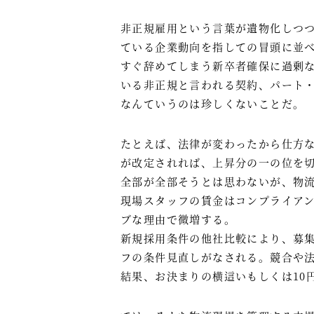
非正規雇用という言葉が遺物化しつ
ている企業動向を指しての冒頭に並
すぐ辞めてしまう新卒者確保に過剰
いる非正規と言われる契約、パート
なんていうのは珍しくないことだ。
たとえば、法律が変わったから仕方
が改定されれば、上昇分の一の位を
全部が全部そうとは思わないが、物
現場スタッフの賃金はコンプライア
ブな理由で微増する。
新規採用条件の他社比較により、募
フの条件見直しがなされる。競合や
結果、お決まりの横這いもしくは10