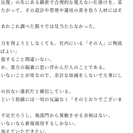
の反復」の先にある緻密で合理的な視えない仕掛けを、妥
したがって、その設計や管理や運用の責を負う人材にはそ
。
、あれこれ調べた限りでは見当たらなかった。
戦力を得ようとしなくても、社内にいる「その人」に物流
えばよい」
主張すること間違いない。
方か、貴方の脳裏に思い浮かんだ人のことである。
ていないことが常なので、余計な加減をしないで大事にし
駄の出ない選択だと確信している。
、という指摘には一切の反論なく「そのとおりでございま
手不足だろうし、他部門から異動させる余裕はない。
がいないなら新規採用するしかない。
ら加えていただきたい。