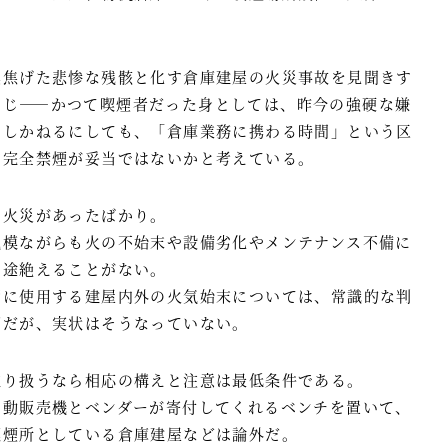
黒焦げた悲惨な残骸と化す倉庫建屋の火災事故を見聞きす
同じ――かつて喫煙者だった身としては、昨今の強硬な嫌
同しかねるにしても、「倉庫業務に携わる時間」という区
内完全禁煙が妥当ではないかと考えている。
の火災があったばかり。
規模ながらも火の不始末や設備劣化やメンテナンス不備に
は途絶えることがない。
管に使用する建屋内外の火気始末については、常識的な判
ずだが、実状はそうなっていない。
取り扱うなら相応の構えと注意は最低条件である。
自動販売機とベンダーが寄付してくれるベンチを置いて、
喫煙所としている倉庫建屋などは論外だ。