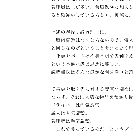
管理層はまだ多い。倉庫保険に加入
ると勘違いしているらしく、実際に
上述の喫煙所設置理由は、
「庫内盗難はなくならないので、盗
と同じなのだということをまったく
「社員やパートは不実不明で愚鈍ゆ
という不遜な愚民思想に等しい。
読者諸氏はそんな愚かな開き直りと
従業員や取引先に対する安直な諦め
ならず、それは大切な物品を預かり
ドライバーは酒気厳禁。
蔵人は火気厳禁。
管理者は呑気厳禁。
「これで食っているのだ」というプ