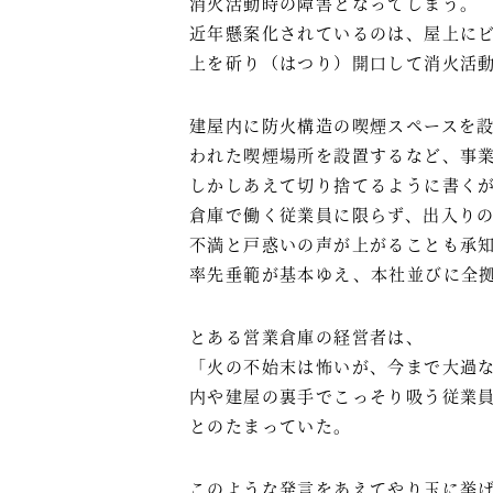
消火活動時の障害となってしまう。
近年懸案化されているのは、屋上に
上を斫り（はつり）開口して消火活
建屋内に防火構造の喫煙スペースを
われた喫煙場所を設置するなど、事
しかしあえて切り捨てるように書く
倉庫で働く従業員に限らず、出入り
不満と戸惑いの声が上がることも承
率先垂範が基本ゆえ、本社並びに全
とある営業倉庫の経営者は、
「火の不始末は怖いが、今まで大過
内や建屋の裏手でこっそり吸う従業
とのたまっていた。
このような発言をあえてやり玉に挙