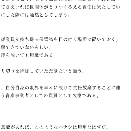
してさえいれば世間体がとりつくろえる責任は果たしてい
耳にした際には唖然としてしまう。
人従業員が持ち帰る保管物を目の付く場所に置いておく」
理解できていないらしい。
え理を説いても無駄である」
割り切りを排除していただきたいと願う。
は、自分自身の限界を早々に設けて責任放棄することに他
扱う倉庫事業者としての資質として欠格である。
ロ意識があれば、このようなハナシは無用なはずだ。