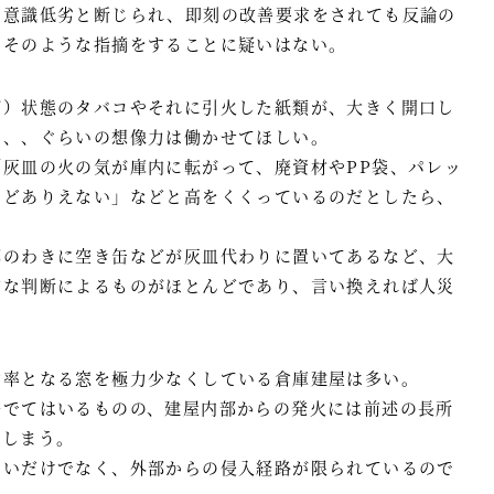
の意識低劣と断じられ、即刻の改善要求をされても反論の
らそのような指摘をすることに疑いはない。
び）状態のタバコやそれに引火した紙類が、大きく開口し
、、、ぐらいの想像力は働かせてほしい。
灰皿の火の気が庫内に転がって、廃資材やPP袋、パレッ
などありえない」などと高をくくっているのだとしたら、
部のわきに空き缶などが灰皿代わりに置いてあるなど、大
的な判断によるものがほとんどであり、言い換えれば人災
効率となる窓を極力少なくしている倉庫建屋は多い。
秀でてはいるものの、建屋内部からの発火には前述の長所
てしまう。
ないだけでなく、外部からの侵入経路が限られているので