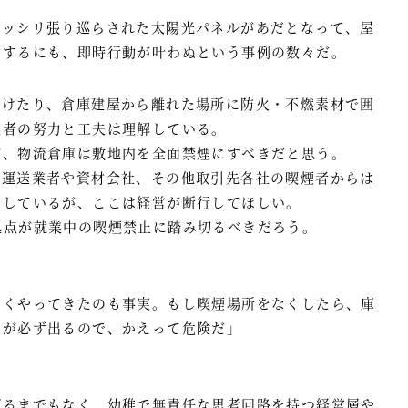
ビッシリ張り巡らされた太陽光パネルがあだとなって、屋
動するにも、即時行動が叶わぬという事例の数々だ。
設けたり、倉庫建屋から離れた場所に防火・不燃素材で囲
業者の努力と工夫は理解している。
が、物流倉庫は敷地内を全面禁煙にすべきだと思う。
の運送業者や資材会社、その他取引先各社の喫煙者からは
知しているが、ここは経営が断行してほしい。
拠点が就業中の喫煙禁止に踏み切るべきだろう。
なくやってきたのも事実。もし喫煙場所をなくしたら、庫
員が必ず出るので、かえって危険だ」
げるまでもなく、幼稚で無責任な思考回路を持つ経営層や