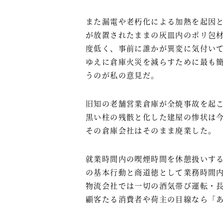
また漏電や老朽化による加熱を起因
が放置されたままの灰皿内のポリ包
度低く、事前に誰かが異変に気付い
ゆえに倉庫火災を減らすために最も
うのが私の意見だ。
旧知の老舗営業倉庫が全焼事故を起
黒い柱の残骸と化した建屋の惨状は
その倉庫会社はそのまま廃業した。
就業時間内の喫煙時間を休憩扱いす
の基本行動と商道徳として業務時間
物流会社では一切の酒気帯び運転・
顧客たる消費者や荷主の目線なら「