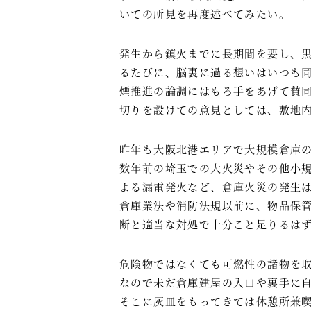
いての所見を再度述べてみたい。
発生から鎮火までに長期間を要し、
るたびに、脳裏に過る想いはいつも
煙推進の論調にはもろ手をあげて賛
切りを設けての意見としては、敷地
昨年も大阪北港エリアで大規模倉庫
数年前の埼玉での大火災やその他小
よる漏電発火など、倉庫火災の発生
倉庫業法や消防法規以前に、物品保
断と適当な対処で十分こと足りるは
危険物ではなくても可燃性の諸物を
なので未だ倉庫建屋の入口や裏手に
そこに灰皿をもってきては休憩所兼