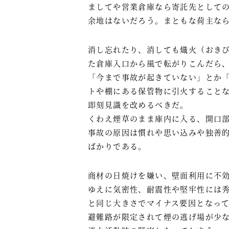
ましてや営業倉庫なら寄託先として
余地はないだろう。まともな荷主な
消し忘れたり、消しても熾火（おき
た倉庫入口から風で転がりこんだら
「今まで事故が起きていない」とか「
トや棚にある保管物に引火すること
即刻見識を改めるべきだ。
くわえ煙草のまま庫内に入る、開口
事故の原因は慣れや思い込みや独善
ばかりである。
商材の日焼けを嫌い、壁面利用に不
ゆえに気密性、耐震性や堅牢性には
と同じ大きさでマイナス要因となっ
避難路が限定されて煙の逃げ場が少