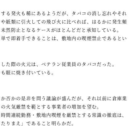
とする発火も稀にあるようだが、タバコの消し忘れやそれ
材や紙類に引火しての飛び火に比べれば、はるかに発生頻
て未然防止となるケースがほとんどだと承知している。
簡単で即着手できることは、敷地内の喫煙禁止であるとい
こした際の火元は、ベテラン従業員のタバコだった。
今も眼に焼き付いている。
るか否かの是非を問う議論が盛んだが、それ以前に倉庫業
内の火気厳禁を範とする事業者の増加を望む。
長時間連続勤務・敷地内喫煙を厳禁とする常識の徹底は、
あたりまえ」であること明らかだ。