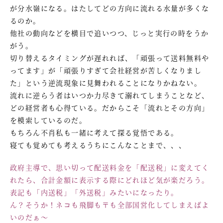
が分水嶺になる。はたしてどの方向に流れる水量が多くな
るのか。
他社の動向などを横目で追いつつ、じっと実行の時をうか
がう。
切り替えるタイミングが遅れれば、「頑張って送料無料や
ってます」が「頑張りすぎて会社経営が苦しくなりまし
た」という逆流現象に見舞われることになりかねない。
流れに逆らう者はいつか力尽きて溺れてしまうことなど、
どの経営者も心得ている。だからこそ「流れとその方向」
を模索しているのだ。
もちろん不肖私も一緒に考えて探る覚悟である。
寝ても覚めても考えるうちにこんなことまで、、、
政府主導で、思い切って配送料金を「配送税」に変えてく
れたら、合計金額に表示する際にどれほど気が楽だろう。
表記も「内送税」「外送税」みたいになったり。
ん？そうか！ネコも飛脚も〒も全部国営化してしまえばよ
いのだぁ～