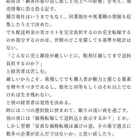
結局は「顧客印象の良し悪しと売上への影響」を考え、販
売情報に恐る恐る記す。
競合他社はいうまでもなく、同業他社や異業種の情報も収
集したうえで決めた。
でも配送料金の実コストを完全負担するのか完全転嫁する
のか按分するのかは、世間のどこを探しても基準や統計は
ない。
「こんなに売上維持が厳しい上に、粗利圧縮してまで送料
負担するのか？」
と経営者は苦しむ。
厳しいからこそ、我慢してでも購入者が魅力と感じる要素
を増やすべきであるし、他社と同等もしくはそれ以上でな
ければ生き残れない。
と別の経営者は覚悟を決める。
時には二つの選択肢に挟まれて、眠りの浅い夜を過ごす。
別の夜には「価格転嫁して送料込と表示するか？」とか。
しかし翌朝「安直な価格転嫁は滅びの道。その毒で過去に
数多の企業が沈んだではないか」と思い直したり。