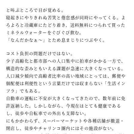
と叫ぶところで目が覚める。
寝起きにやりきれぬ苦笑と倦怠感が同時にやってくる。よ
ろよろと冷蔵庫にたどり着き、送料無料につられて買った
ミネラルウォーターをぐびぐび飲む。
「なんだかなぁ～」とため息まじりにつぶやく。
コスト負担の問題だけではない。
少子高齢化と都市部への人口集中に拍車がかかる一方で、
構造的な歪みともいえる課題が急速に大きくなっている。
人口減少傾向で高齢者比率の高い地域にとっては、郵便や
個配便は利便性という言葉だけでは収まらない「生活イン
フラ」でもある。
自動車の運転に不安が大きくなってきたので、数年前に免
許返納した。しかしながら、今現在はとても健康である
し、徒歩や自転車での外出も支障ない。
にもかかわらず、スーパーマーケットや各種店舗が撤退・
閉店し、徒歩やチャリンコ圏内にはその施設がない。