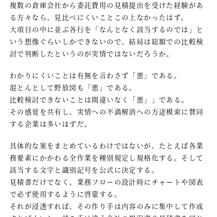
複数の倉庫会社から委託費用の見積提出を受けた経験があ
る方々なら、見比べにくいことこの上なかったはず。
大項目の中に並ぶ各行を「なんとなく該当するのでは」と
いう想像ぐらいしかできないので、結局は総額での比較検
討で判断したというのが実情ではないだろうか。
わかりにくいことは有無を言わさず「悪」である。
混とんとして野放図も「悪」である。
比較検討できないことは間違いなく「悪」」である。
その感覚を共有し、実情への不満解消への方途模索に賛同
する企業は多いはずだ。
具体的な案をまとめているわけではないが、たとえば各業
務要素にかかわる全作業を種別規定し規格化する。そして
該当する文字と識別記号を公式に決定する。
見積書だけでなく、業務フローの設計時にチャートや図表
で必ず使用するように啓蒙する。
それが浸透すれば、その作り手は内容のみに集中して作成