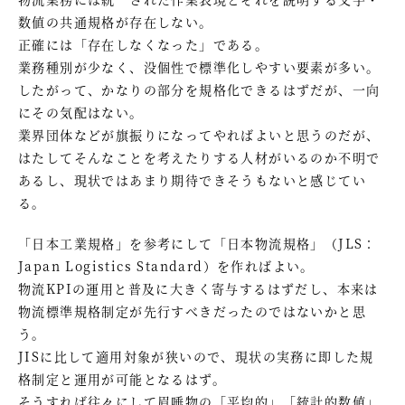
数値の共通規格が存在しない。
正確には「存在しなくなった」である。
業務種別が少なく、没個性で標準化しやすい要素が多い。
したがって、かなりの部分を規格化できるはずだが、一向
にその気配はない。
業界団体などが旗振りになってやればよいと思うのだが、
はたしてそんなことを考えたりする人材がいるのか不明で
あるし、現状ではあまり期待できそうもないと感じてい
る。
「日本工業規格」を参考にして「日本物流規格」（JLS：
Japan Logistics Standard）を作ればよい。
物流KPIの運用と普及に大きく寄与するはずだし、本来は
物流標準規格制定が先行すべきだったのではないかと思
う。
JISに比して適用対象が狭いので、現状の実務に即した規
格制定と運用が可能となるはず。
そうすれば往々にして眉唾物の「平均的」「統計的数値」