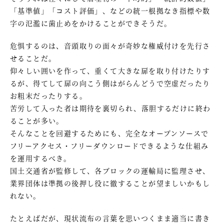
「基準値」「コスト評価」、などの統一根拠なき指標や数
字の氾濫に歯止めをかけることができそうだ。
危惧するのは、音頭取りの面々が奇妙な権威付けを先行さ
せることだ。
仰々しい囲いを作って、重くて大きな扉を取り付けたりす
るが、得てして扉の向こう側はがらんどうで空虚だったり
お粗末だったりする。
苦労して入った者は期待を裏切られ、落胆するだけに終わ
ることが多い。
そんなことを回避するためにも、完全なオープンソースで
フリーアクセス・フリーダウンロードできるような仕組み
を運用するべき。
国土交通省が監修して、各ブロックの運輸局に監理させ、
業界団体は準拠の後押し役に徹することが望ましいかもし
れない。
たとえばだが、現状流布の言葉を思いつくまま適当に書き