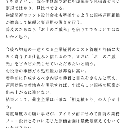
すればよいし、読み手は違う会社の提案書や見積書を同じ
定規ではかり、見比べできる。
物流関連のソフト設計会社も準拠するように規格運用組織
が徹底して依頼と実運用の調査を行う。
普及のためなら「お上のご威光」を借りてでもよいではな
いかと思う。
今後も切迫の一途となる企業経営のコスト管理と評価に大
きく寄与する仕組みと信じるので、まさに「お上のご威
光」をピカピカ光らせていただきたいと願う。
お役所の事務方の処理能力は非常に高い。
着手前に作成するべき内容の趣旨と目次をきちんと整え、
運用効果の着地点を明示すれば、すばらしい規格の原案が
出来上がるに違いない。
結果として、荷主企業は正確な「相見積もり」の入手が叶
う。
毎度毎度のお願い事だが、アイミツ前にせめて自前の業務
フロー設計とそれに応じた原価企画は最低限整えておいて
いただきたい。