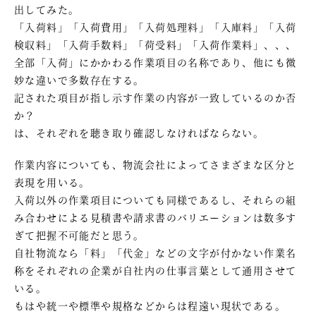
出してみた。
「入荷料」「入荷費用」「入荷処理料」「入庫料」「入荷
検収料」「入荷手数料」「荷受料」「入荷作業料」、、、
全部「入荷」にかかわる作業項目の名称であり、他にも微
妙な違いで多数存在する。
記された項目が指し示す作業の内容が一致しているのか否
か？
は、それぞれを聴き取り確認しなければならない。
作業内容についても、物流会社によってさまざまな区分と
表現を用いる。
入荷以外の作業項目についても同様であるし、それらの組
み合わせによる見積書や請求書のバリエーションは数多す
ぎて把握不可能だと思う。
自社物流なら「料」「代金」などの文字が付かない作業名
称をそれぞれの企業が自社内の仕事言葉として通用させて
いる。
もはや統一や標準や規格などからは程遠い現状である。