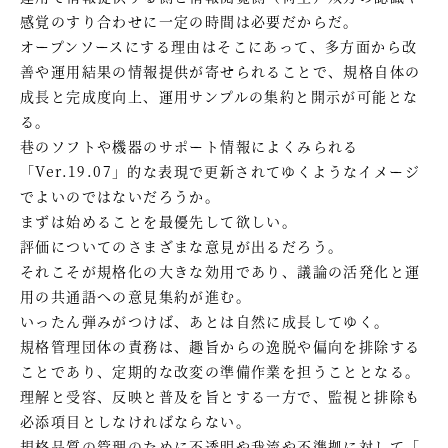
感覚のすり合わせに一定の時間は必要だからだ。
オープンソースにする理由はそこにあって、多方面から改
善や運用結果の情報提供が寄せられることで、規格自体の
成長と完成度向上、運用サンプルの集約と開示が可能とな
る。
巷のソフトや機器のサポート情報によくみられる
「Ver.19.07」的な表現で更新されてゆくようなイメージ
でよいのではないだろうか。
まずは始めることを最優先して欲しい。
評価についてのさまざまな意見が出るだろう。
それこそが規格化の大きな効用であり、議論の活発化と運
用の共通語への意見集約が進む。
いったん弾みがつけば、あとは自然に成長してゆく。
規格管理団体の責務は、趣旨からの逸脱や偏向を排除する
ことであり、定期的な改変の準備作業を担うこととなる。
理解と受容、反映と普及を旨とする一方で、監視と排除も
必添項目としなければならない。
規格品質の管理のために不透明や我流や不準拠に対して「