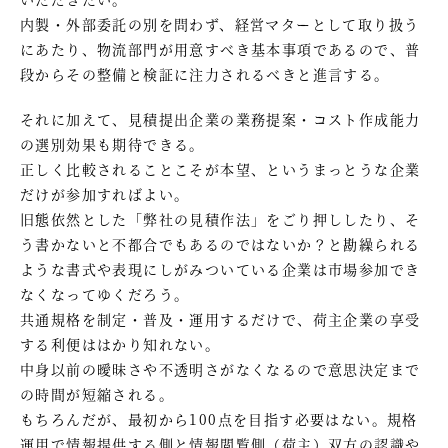
内製・外部委託の別を問わず、経営マターとして取り扱う
にあたり、物流部門が用意すべき基本事項であるので、普
段からその整備と検証に注力されるべきと進言する。
それに加えて、見積提出企業の業務提案・コスト作成能力
の選別効果も期待できる。
正しく比較されることこそが本望、というまっとうな企業
だけが参加すればよい。
旧態依然とした「弊社の見積作法」をごり押ししたり、そ
う書かないと不都合でもあるのではないか？と勘繰られる
ような書式や表現にしがみついている企業は市場参加でき
なくなってゆくだろう。
共通規格を制定・普及・運用するだけで、荷主企業の享受
する利便ははかり知れない。
中身以前の曖昧さや不透明さがなくなるので意思決定まで
の時間が短縮される。
もちろんだが、最初から100点を目指す必要はない。規格
運用で情報提供する側と情報閲覧側（荷主）双方の認識や