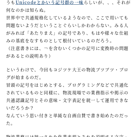
うも
Unicodeとかいう記号群の一味
らしいが、、、それが
何なのかは知らぬ。
世界中で共通規格化しているようなので、ここで用いても
問題ないようだということぐらいしかわからない。みる人
がみれば「あたりまえ」の記号であり、もはや様々な仕組
みの基底をなすものとして根付いているのだろう。
（注意書きには、￢を含むいくつかの記号に変換時の問題
があるとの説明あり）
というわけで、今回もコジツケ大王の物流ブツブツ・ブロ
グが始まるのだ。
冒頭の記号をはじめとする、プログラミングなどで共通化
されているものと同様に、物流現場での業務指示や掲示の
共通認識記号とその意味・文字表記を統一して運用できな
いだろうか？
なんていう思い付きと単純な自画自賛で書き始めたのだっ
た。
物流業務には統一された作業表現とそれを説明する文字・