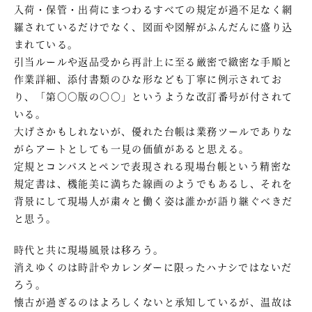
入荷・保管・出荷にまつわるすべての規定が過不足なく網
羅されているだけでなく、図面や図解がふんだんに盛り込
まれている。
引当ルールや返品受から再計上に至る厳密で緻密な手順と
作業詳細、添付書類のひな形なども丁寧に例示されてお
り、「第〇〇版の〇〇」というような改訂番号が付されて
いる。
大げさかもしれないが、優れた台帳は業務ツールでありな
がらアートとしても一見の価値があると思える。
定規とコンパスとペンで表現される現場台帳という精密な
規定書は、機能美に満ちた線画のようでもあるし、それを
背景にして現場人が粛々と働く姿は誰かが語り継ぐべきだ
と思う。
時代と共に現場風景は移ろう。
消えゆくのは時計やカレンダーに限ったハナシではないだ
ろう。
懐古が過ぎるのはよろしくないと承知しているが、温故は