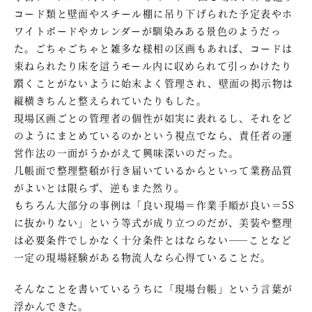
コード類と壁面やスチール棚に吊り下げられた予定表やホ
ワイトボードやカレンダーが馴染みある景色のようだっ
た。ごちゃごちゃと雑多な様相の区画もあれば、コードは
束ねられたり床を這うモール内に収められて引っかけたり
躓くことがないように始末よく管理され、壁面の掲示物は
縦横きちんと整えられていたりもした。
現場区画ごとの管理者の個性が如実に表れるし、それをど
のようにまとめているのかという視点でなら、責任者の運
営作法の一面がうかがえて興味深いのだった。
几帳面で整理整頓が行き届いているからといって業務品質
がよいとは限らず、逆もまた然り。
もちろん大部分の事例は「良い現場＝作業手順が良い＝5S
に抜かりない」という等式が成り立つのだが、美装や整理
は必要条件でしかなく十分条件とはならない――ことなど
一定の現場経験がある物流人なら心得ていることだ。
そんなことを書いているうちに「現場台帳」という言葉が
浮かんできた。