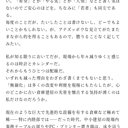
い。「希望」とか「やる気」とか「人情」などと書く気は
ないのでご安心のほどを。ちなみに「若者」も同左であ
る。
毎度のことだが、たいしたことは書けないし、どーでもよ
いことかもしれない。が、アテズッポウな見立てがたまた
まながら的を得ることもあるので、懲りることなく記して
みたい。
私が知る限りにおいてだが、現場から年々減りゆくと感じ
るのは時計とカレンダーだ。
それからもうひとつは配線だ。
いずれも減った理由をわざわざ書くまでもないと思う。
「無線化」は多くの改変や利便を現場にもたらしたが、心
のどこかに古い倉庫建屋の光景を懐古する気持が湧くのは
私だけなのだろうか。
現在のような巨大で先進的な設備を有する倉庫など極めて
稀――特に内陸部では――だった時代、中小建屋の現場内
事務テーブルの周りやPC・プリンター置き場は、床を這う