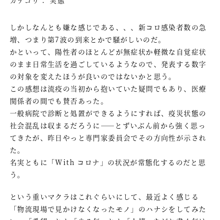
しかしなんとも嫌な感じである、、、新コロ感染者数の急
増、つまり第7波の到来とかで騒がしいのだ。
かといって、陽性者のほとんどが無症状か軽微な自覚症状
のまま日常生活を過ごしているようなので、発表する数字
の対象を変えたほうが良いのではないかと思う。
この感想は流疫の当初から抱いていた疑問でもあり、医療
関係者の間でも賛否あった。
一般病院で診断と処置ができるようにすれば、疫災状態の
社会混乱は収まるだろうに――とずいぶん前から強く思っ
てきたが、昨日やっと専門家委員会でその方向性が示され
た。
名実ともに「With コロナ」の状況が常態化するのだと思
う。
という重いマクラはこれぐらいにして、最近よく感じる
「物流現場で見かけなくなったモノ」のハナシをしてみた