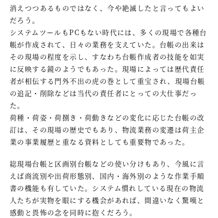
消えつつあるものではなく、今や絶滅したと言ってもよい
だろう。
システムツールもPCもない時代には、多くの現場で各種台
帳が作成されて、日々の業務を支えていた。台帳の出来は
その現場の程度を示し、すなわち台帳作成者の技能を如実
に反映する鏡のようでもあった。現場によっては歴代責任
者が相伝する門外不出の虎の巻として重宝され、現場台帳
の追記・削除などは当代の責任者にとっての大仕事だっ
た。
荷種・荷姿・荷捌き・荷動きなどの変化に応じた台帳の改
訂は、その現場の歴史でもあり、物流業務の変遷は荷主企
業の事業履歴と重なる資料としても重要物であった。
総現場台帳と区画別台帳などの使い分けもあり、今風に言
えば商流別や出荷形態別、国内・海外別のような作業手順
書の機能も有していた。システム慣れしている現在の物流
人たちが実物を眼にする機会があれば、間違いなく驚嘆と
感動と畏怖の念を同時に抱くだろう。