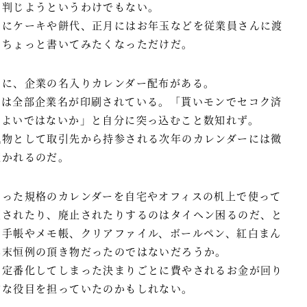
を判じようというわけでもない。
さにケーキや餅代、正月にはお年玉などを従業員さんに渡
、ちょっと書いてみたくなっただけだ。
ノに、企業の名入りカレンダー配布がある。
には全部企業名が印刷されている。「貰いモンでセコク済
ばよいではないか」と自分に突っ込むこと数知れず。
風物として取引先から持参される次年のカレンダーには微
惹かれるのだ。
まった規格のカレンダーを自宅やオフィスの机上で使って
更されたり、廃止されたりするのはタイヘン困るのだ、と
。手帳やメモ帳、クリアファイル、ボールペン、紅白まん
年末恒例の頂き物だったのではないだろうか。
も定番化してしまった決まりごとに費やされるお金が回り
的な役目を担っていたのかもしれない。