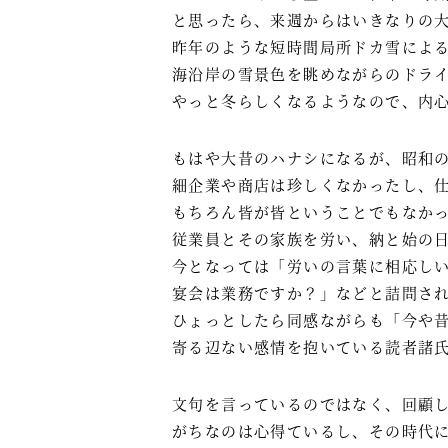
と思ったら、来週からはいきなりの
昨年のような短時間局所ドカ雪によ
海沿岸の雪景色を眺めながらのドラ
やっと冬らしくなるようなので、内
もはや大昔のハナシになるが、昭和
細企業や商店は珍しくなかったし、
もちろん皆が皆ということでもなか
従業員とその家族を労い、納と始の
今となっては「労いの言葉に相応し
宴会は業務ですか？」などと詰問さ
ひょっとしたら同感ながらも「今や
寄る辺ない感情を抱いている読者諸
文句を言っているのではなく、回顧
がちなのは心得ているし、その時代