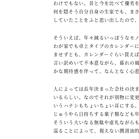
わけでもない。昔と今を比べて優劣
何を隠そう自分自身の生家でも、ま
していたことをふと思い出したので
そういえば、年々減るいっぽうなモ
わが家でも卓上タイプのカレンダー
ませずとも、カレンダーぐらい買え
言い訳めいて不本意ながら、暮れの
かな期待感を伴って、なんとなく心
人によっては長年決まった会社の決
いるらしい。なのでそれが別物に変
いうハナシもちょいちょい耳にする
じゅうやら日持ちする菓子類なども
そういう大いなる無駄や虚礼ながら
巡ることによって、視えない潤滑油