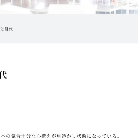
キと餅代
代
気への気合十分な心構えが肩透かし状態になっている。