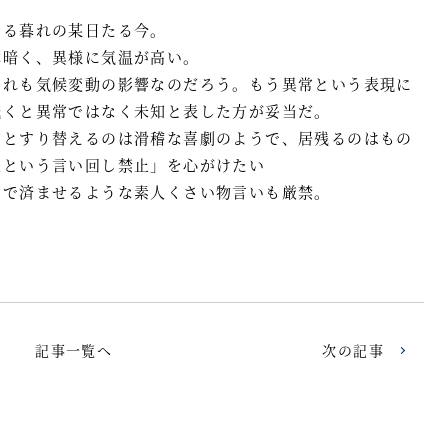
いる暮れの某日たる今。
薄暗く、異様に気温が高い。
これも気候変動の影響なのだろう。もう異常という表現に
続くと異常ではなく未知と表した方が妥当だ。
常とすり替えるのは滑稽な喜劇のようで、居残るのはもの
象という言い回し禁止」を心がけたい
」で済ませるような素人くさい物言いも厳禁。
記事一覧へ
次の記事