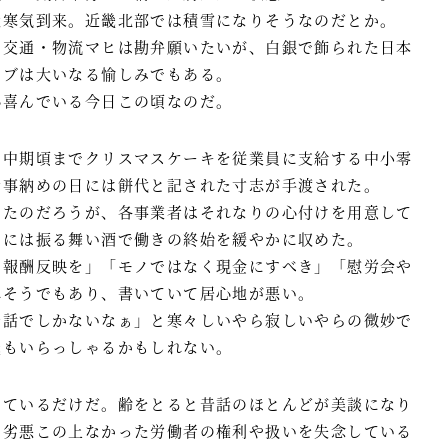
大寒気到来。近畿北部では積雪になりそうなのだとか。
る交通・物流マヒは勘弁願いたいが、白銀で飾られた日本
イブは大いなる愉しみでもある。
心喜んでいる今日この頃なのだ。
の中期頃までクリスマスケーキを従業員に支給する中小零
仕事納めの日には餅代と記された寸志が手渡された。
ったのだろうが、各事業者はそれなりの心付けを用意して
日には振る舞い酒で働きの終始を緩やかに収めた。
い報酬反映を」「モノではなく現金にすべき」「慰労会や
れそうでもあり、書いていて居心地が悪い。
昔話でしかないなぁ」と寒々しいやら寂しいやらの微妙で
氏もいらっしゃるかもしれない。
しているだけだ。齢をとると昔話のほとんどが美談になり
に劣悪この上なかった労働者の権利や扱いを失念している