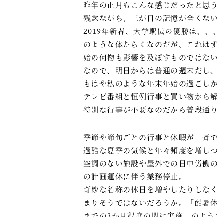
昨年の正月もこんな感じだったと思
残念ながら、三が日の記憶が全くな
2019年新春、大学駅伝の優勝は、
のような体たらくなのだが、これは
始の何物も影響を及ぼすものではな
なので、明日からは普通の週末だし
もはや私のような年末年始の過ごし
テレビ番組と恒例行事と買い物から
特別な行事が不要なのだから普段通
季節や節句ごとの行事と休暇が一斉
過酷な夏季の気候と年々頻度を増し
空調のない施設や屋外での日中労働
の計画運休に伴う業務停止。
奇妙な名称の休日を増やしたりしな
まりそうではないだろうか。「酷暑休
までの3か月程度の間に実施、のよう