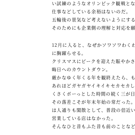
い試練のようなオリンピック観戦と
仕事などしている余裕はないのだ。
五輪後の景気など考えないようにす
そのためにも企業側の理解と対応を
12月に入ると、なぜかソワソワわく
に胸躍らせる。
クリスマスにピークを迎えた賑やか
晦日へのカウントダウン。
厳かなゆく年くる年を観終えたら、
あれほどガヤガヤイキイキセカセカ
くさくボーっとした時間の続く三が
その落差こそが年末年始の常だった
は人通りも閑散として、普段の倍近
営業している店はなかった。
そんなひと昔もふた昔も前のことな