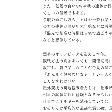
また、気候の良いGWや秋の連休は
てこいの気候でもある。
余暇の過ごし方も、もはや一斉行楽
つての連休期間や年末年始などに労
「混んで割高な時期は自宅で過ごす
なると想像している。
烈暑のオリンピックを迎える本年。
観戦方法の別はあっても、開催期間
設定し、皆で楽しむことが今夏の過
「あんまり興味ないなぁ」という人
し方をすればいい。
屋外競技の現地観戦者たちは、仕事
相当の試練に近い経験となるかもし
仕事でエネルギーを消耗していては
おそらくは平均的な最高気温35度、