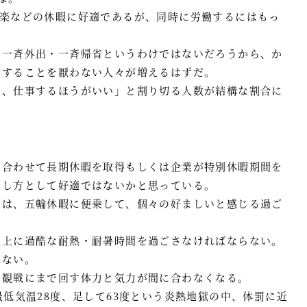
行楽などの休暇に好適であるが、同時に労働するにはもっ
・一斉外出・一斉帰省というわけではないだろうから、か
働することを厭わない人々が増えるはずだ。
か、仕事するほうがいい」と割り切る人数が結構な割合に
に合わせて長期休暇を取得もしくは企業が特別休暇期間を
ごし方として好適ではないかと思っている。
々は、五輪休暇に便乗して、個々の好ましいと感じる過ご
以上に過酷な耐熱・耐暑時間を過ごさなければならない。
れない。
、観戦にまで回す体力と気力が間に合わなくなる。
最低気温28度、足して63度という炎熱地獄の中、体罰に近