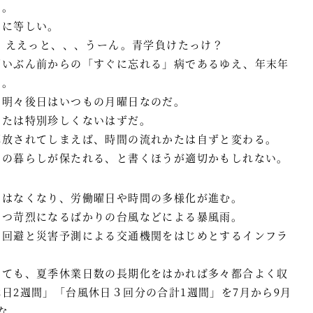
う。
いに等しい。
、、ええっと、、、うーん。青学負けたっけ？
ずいぶん前からの「すぐに忘れる」病であるゆえ、年末年
い。
、明々後日はいつもの月曜日なのだ。
かたは特別珍しくないはずだ。
解放されてしまえば、時間の流れかたは自ずと変わる。
りの暮らしが保たれる、と書くほうが適切かもしれない。
ではなくなり、労働曜日や時間の多様化が進む。
つつ苛烈になるばかりの台風などによる暴風雨。
の回避と災害予測による交通機関をはじめとするインフラ
くても、夏季休業日数の長期化をはかれば多々都合よく収
日2週間」「台風休日３回分の合計1週間」を7月から9月
な。