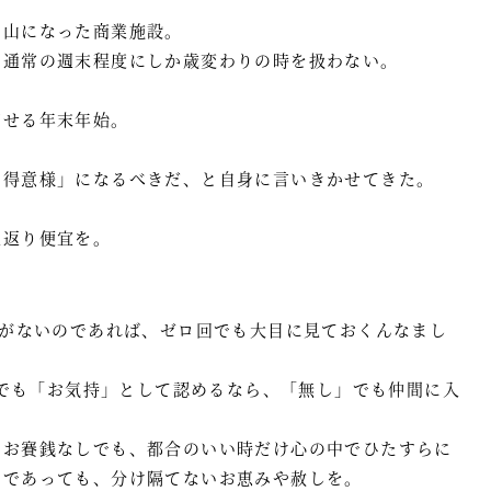
の山になった商業施設。
、通常の週末程度にしか歳変わりの時を扱わない。
。
ごせる年末年始。
お得意様」になるべきだ、と自身に言いきかせてきた。
見返り便宜を。
差がないのであれば、ゼロ回でも大目に見ておくんなまし
1円でも「お気持」として認めるなら、「無し」でも仲間に入
やお賽銭なしでも、都合のいい時だけ心の中でひたすらに
々であっても、分け隔てないお恵みや赦しを。