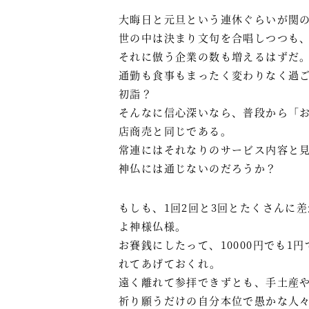
大晦日と元旦という連休ぐらいが関
世の中は決まり文句を合唱しつつも
それに倣う企業の数も増えるはずだ
通勤も食事もまったく変わりなく過
初詣？
そんなに信心深いなら、普段から「
店商売と同じである。
常連にはそれなりのサービス内容と
神仏には通じないのだろうか？
もしも、1回2回と3回とたくさんに
よ神様仏様。
お賽銭にしたって、10000円でも
れてあげておくれ。
遠く離れて参拝できずとも、手土産
祈り願うだけの自分本位で愚かな人