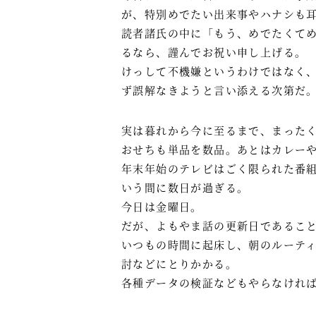
が、特別めでたい出来事やハナシも
読者諸氏の中に「もう、めでたくて
るなら、謹んでお祝い申し上げる。
けっして不機嫌というわけではなく
ず誤解なきようと言い添える次第だ
実は暮れから今に至るまで、まった
おせちも単品を数品。あとはカレー
年末年始のテレビはごく限られた番
いう間に数日が過ぎる。
今日は金曜日。
だが、よもやま話の更新日であるこ
いつもの時間に起床し、朝のルーテ
討などにとりかかる。
各種データの検証などもやらなけれ