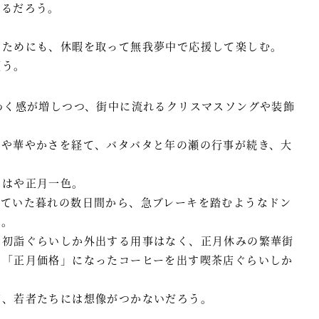
なるだろう。
るためにも、休暇を取って無我夢中で応援して楽しむ。
願う。
わく感が増しつつ、街中に流れるクリスマスソングや装飾
さや華やかさを経て、バタバタと年の瀬の行事が続き、大
もはや正月一色。
していた暮れの数日間から、急ブレーキを踏むようなドン
日。
。初詣ぐらいしか外出する用事はなく、正月休みの繁華街
い「正月価格」になったコーヒーを出す喫茶店ぐらいしか
ど、若者たちには想像がつかないだろう。