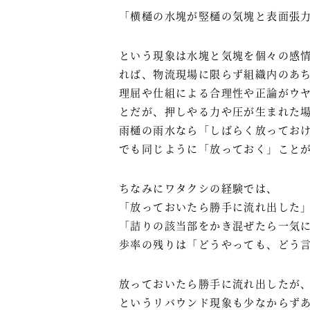
「横樋の水塊が竪樋の気塊と表面張
という現象は水塊と気塊を個々の感
れば、物流現場に限らず組織内のあ
理屈や仕組による合理性や正論がウ
とだが、押しやる力や圧が生まれた
雨樋の雨水なら「しばらく放ってお
でも同じように「放っておく」こと
ちなみにワタクシの経験では、
「放っておいたら勝手に流れ出した」
「詰りの該当部をかき混ぜたら一気に
歩率の残りは「どうやっても、どう
放っておいたら勝手に流れ出したが
というリバウンド現象も少なからず