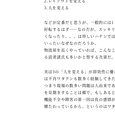
2.レイアウトを変える
3.人を変える
などが定番だと思うが、一般的には1
好転するはず――なのだが、スッキ
くなったり、、、は珍しいハナシで
いったいなぜなのだろうか。
物流屋を長くやっていれば、こんな
る読者諸氏も多いかと察する次第だ
実は3の「人を変える」が即効性に優
は不肖ワタクシも数多く経験してき
つまり現場の数多い問題は人由来で
を見聞きすることは稀で、もしある
機能不全や障害の第一因は負の感情
横たわっているから、というのはワ