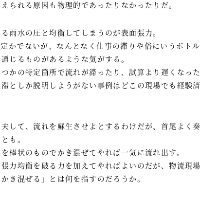
考えられる原因も物理的であったりなかったりだ。
いる雨水の圧と均衡してしまうのが表面張力。
は定かでないが、なんとなく仕事の滞りや俗にいうボトル
と通じるものがあるような気がする。
くつかの特定箇所で流れが滞ったり、試算より遅くなった
渋滞としか説明しようがない事例はどこの現場でも経験済
工夫して、流れを蘇生させよとするわけだが、首尾よく奏
ことも。
部を棒状のものでかき混ぜてやれば一気に流れ出す。
、張力均衡を破る力を加えてやればよいのだが、物流現場
でかき混ぜる」とは何を指すのだろうか。