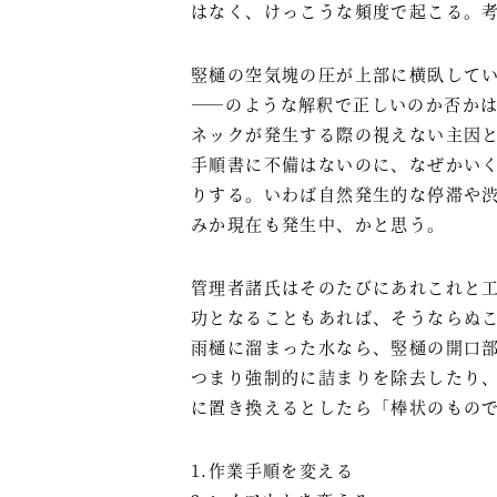
はなく、けっこうな頻度で起こる。
竪樋の空気塊の圧が上部に横臥して
――のような解釈で正しいのか否か
ネックが発生する際の視えない主因
手順書に不備はないのに、なぜかい
りする。いわば自然発生的な停滞や
みか現在も発生中、かと思う。
管理者諸氏はそのたびにあれこれと
功となることもあれば、そうならぬ
雨樋に溜まった水なら、竪樋の開口
つまり強制的に詰まりを除去したり
に置き換えるとしたら「棒状のもの
1.作業手順を変える