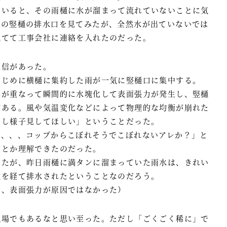
ていると、その雨樋に水が溜まって流れていないことに気
ムの竪樋の排水口を見てみたが、全然水が出ていないでは
慌てて工事会社に連絡を入れたのだった。
返信があった。
はじめに横樋に集約した雨が一気に竪樋口に集中する。
然が重なって瞬間的に水塊化して表面張力が発生し、竪樋
がある。風や気温変化などによって物理的な均衡が崩れた
少し様子見してほしい」ということだった。
て、、、コップからこぼれそうでこぼれないアレか？」と
何とか理解できたのだった。
みたが、昨日雨樋に満タンに溜まっていた雨水は、きれい
樋を経て排水されたということなのだろう。
で、表面張力が原因ではなかった）
現場でもあるなと思い至った。ただし「ごくごく稀に」で