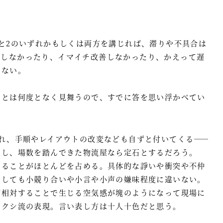
と2のいずれかもしくは両方を講じれば、滞りや不具合は
リしなかったり、イマイチ改善しなかったり、かえって遅
はない。
ことは何度となく見舞うので、すでに答を思い浮かべてい
。
れ、手順やレイアウトの改変なども自ずと付いてくる――
たし、場数を踏んできた物流屋なら定石とするだろう。
あることがほとんどを占める。具体的な諍いや衝突や不仲
としても小競り合いや小言や小声の嫌味程度に違いない。
が相対することで生じる空気感が塊のようになって現場に
タクシ流の表現。言い表し方は十人十色だと思う。