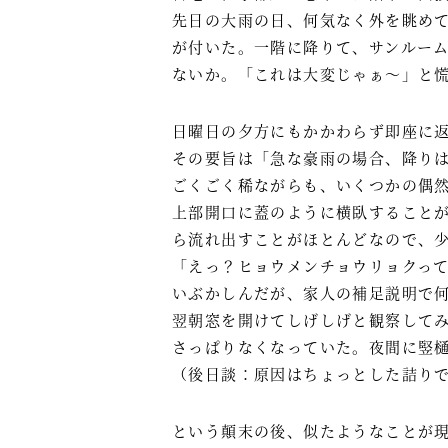
先日の大雨の日、何気なく外を眺め
が付いた。一階に降りて、サンルー
ないか。「これは大変じゃぁ～」と
日曜日の夕方にもかかわらず即座に
その要旨は「急な豪雨の場合、降り
ごくごく稀ながらも、いくつかの偶
上部開口に蓋のように横臥すること
ら流れ出すことがほとんどなので、
「えっ？ヒョウメンチョウリョクっ
いぶかしんだが、家人の補足説明で
翌朝窓を開けてしげしげと観察して
さっぱりなくなっていた。夜間に竪
（後日談：原因はちょっとした詰り
という顛末の後、似たようなことが