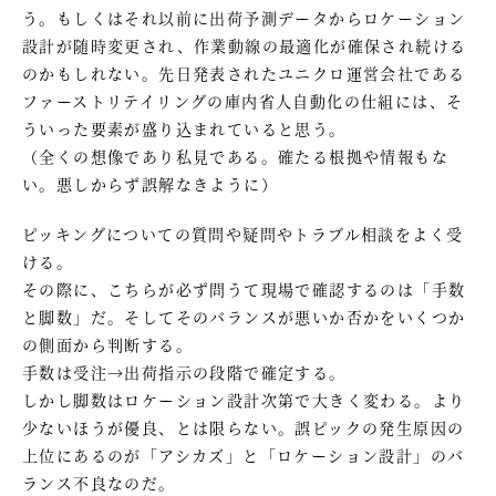
う。もしくはそれ以前に出荷予測データからロケーション
設計が随時変更され、作業動線の最適化が確保され続ける
のかもしれない。先日発表されたユニクロ運営会社である
ファーストリテイリングの庫内省人自動化の仕組には、そ
ういった要素が盛り込まれていると思う。
（全くの想像であり私見である。確たる根拠や情報もな
い。悪しからず誤解なきように）
ピッキングについての質問や疑問やトラブル相談をよく受
ける。
その際に、こちらが必ず問うて現場で確認するのは「手数
と脚数」だ。そしてそのバランスが悪いか否かをいくつか
の側面から判断する。
手数は受注→出荷指示の段階で確定する。
しかし脚数はロケーション設計次第で大きく変わる。より
少ないほうが優良、とは限らない。誤ピックの発生原因の
上位にあるのが「アシカズ」と「ロケーション設計」のバ
ランス不良なのだ。