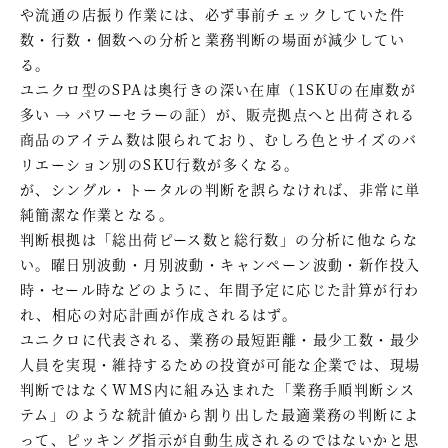
や流通の店振り作業には、必ず事前チェックしていた件
数・行数・個数への分析と業務判断の場面が減少してい
る。
ユニクロ型のSPAは奥行きの深い在庫（1SKUの在庫数が
多い → パワーセラーの証）が、販売拠点へと出荷される
商品のアイテム数は限られており、むしろ色とサイズのバ
リエーション別のSKU行数が多くなる。
が、シングル・トータルの判断を誤らなければ、非常に単
純簡潔な作業となる。
判断根拠は「総出荷ピース数と総行数」の分析に他ならな
い。曜日別波動・月別波動・キャンペーン波動・新作投入
時・セール時などのように、年間予定に応じた計算が行わ
れ、相応の対応計画が作成されるはず。
ユニクロに代表される、業務の最短距離・最少工数・最少
人員を実現・維持するための投資が可能な企業では、現場
判断ではなくWMS内に組み込まれた「業務手順判断シス
テム」のような統計値から割り出した最適業務の判断によ
って、ピッキング指示が自動生成されるのではないかと思