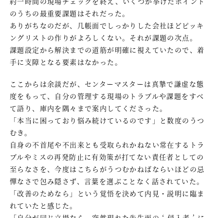
約一時間の現場チェックを終え、いくつか挙げたポイント
のうちの最重要課題はそれだった。
ありがちなのだが、几帳面でしっかりした会社ほどピッキ
ングリストの作りがよろしくない。それが課題の次点。
課題設定から解決までの道筋が明確に視えていたので、着
手に支障となる要素はなかった。
ここからは余談だが、センターマスターは真摯で謙虚な態
度をもって、自分の管理する現場のトラブルや課題をすべ
て語り、庫内を隅々まで案内してくださった。
「本当に困っており悩み続けているのです」と数度のうつ
むき。
自身の不首尾や不出来とも受取られかねない常在するトラ
ブルやミスの再発防止に有効策が打てない責任者としての
至らなさを、今度はこちらがうつむかねばならいほどの忌
憚なさで包み隠さず、言葉を選ぶことなく話されていた。
「改善のためなら」という覚悟を決めて内見・説明に臨ま
れていたと感じた。
「自分が同じ立場なら、突然現れた先生面の ‘ 侵入者 ’ に