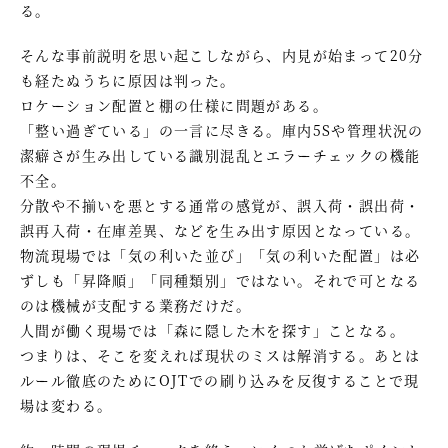
る。
そんな事前説明を思い起こしながら、内見が始まって20分
も経たぬうちに原因は判った。
ロケーション配置と棚の仕様に問題がある。
「整い過ぎている」の一言に尽きる。庫内5Sや管理状況の
潔癖さが生み出している識別混乱とエラーチェックの機能
不全。
分散や不揃いを悪とする通常の感覚が、誤入荷・誤出荷・
誤再入荷・在庫差異、などを生み出す原因となっている。
物流現場では「気の利いた並び」「気の利いた配置」は必
ずしも「昇降順」「同種類別」ではない。それで可となる
のは機械が支配する業務だけだ。
人間が働く現場では「森に隠した木を探す」ことなる。
つまりは、そこを変えれば現状のミスは解消する。あとは
ルール徹底のためにOJTでの刷り込みを反復することで現
場は変わる。