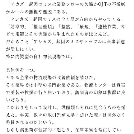
「テカズ」起因のミスは業務フローの欠陥かOJTの不徹底
かルールの無視や逸脱にある。
「アシカズ」起因のミスは全く反対方向からやってくる。
「効率的」「整理整頓」「整然」「最短」「連続作業」な
どの規範とその実践から生まれたものがほとんど。
だからこそ「アシカズ」起因のミスやトラブルは当事者達
が潰しにくい。
特に内製型の自社物流現場では。
具体例を一つ。
とある企業の物流現場の改善依頼を請けた。
その業界では中堅の名門企業である。物流センターは質実
で美装や挨拶が行き届いており、訪問者の印象は抜群に良
いだろう。
こだわりをもって設計し、設備類もそれに見合うものを揃
えた。事実、数々の取引先が見学に訪れた際には例外なく
称賛されるのだという。
しかし誤出荷が恒常的に起こり、在庫差異も常在してい