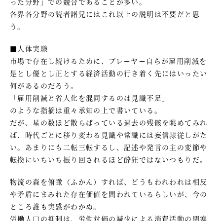
った分野」での競合であることが多い。
各界各分野の読者諸兄にはこれ以上の説明は不要だと思
う。
■人体実験
市場で存在し続けるために、プレーヤー自らが雇用削減を
是とし優とし正とする経済活動の行き着く先にはいったい
何があるのだろう。
「雇用削減と省人化を混同するのは見識不足」
のような指摘は重々承知の上で書いている。
だが、星の数ほど散らばっている過去の残骸を眺めてみれ
ば、時代ごとに移り変わる見識や常識には妄信隷従しがた
い。あまりにも二転三転するし、記述や発言の主の変節や
転換にいちいち振り回されるほど酔狂ではないつもりだ。
物流の森を俯瞰（ふかん）すれば、どうもわれわれは相反
や矛盾にまみれた存在価値を問われているらしいが、今の
ところ誰も実感がわかぬ。
労働人口の抑制は、労働対価の減少による消費活動の閉塞