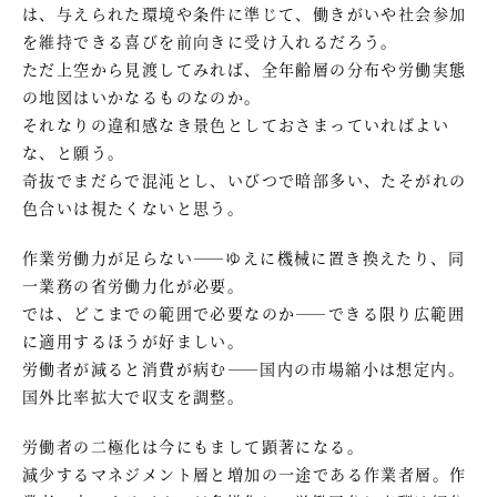
は、与えられた環境や条件に準じて、働きがいや社会参加
を維持できる喜びを前向きに受け入れるだろう。
ただ上空から見渡してみれば、全年齢層の分布や労働実態
の地図はいかなるものなのか。
それなりの違和感なき景色としておさまっていればよい
な、と願う。
奇抜でまだらで混沌とし、いびつで暗部多い、たそがれの
色合いは視たくないと思う。
作業労働力が足らない――ゆえに機械に置き換えたり、同
一業務の省労働力化が必要。
では、どこまでの範囲で必要なのか――できる限り広範囲
に適用するほうが好ましい。
労働者が減ると消費が病む――国内の市場縮小は想定内。
国外比率拡大で収支を調整。
労働者の二極化は今にもまして顕著になる。
減少するマネジメント層と増加の一途である作業者層。作