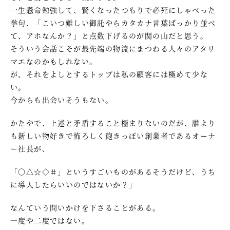
一生懸命勉強して、賢くなったつもりで必死にしゃべった
挙句、「こいつ難しい御託やらカタカナ言葉ばっかり並べ
て、アホなんか？」と点数下げるのが関の山だと思う。
そういう会話こそが最先端の物流にまつわる人々のアタリ
マエなのかもしれない。
が、それをよしとするトップは私の顧客には極めて少な
い。
今からも出会いそうもない。
かたやで、上述と矛盾すること極まりないのだが、誰より
も新しい物好きで怖ろしく飽きっぽい創業者であるオーナ
ー社長が、
「〇△☆◇＃」というすごいものがあるそうだけど、うち
に導入したらいいのではないか？」
なんていう問いかけを下さることがある。
一度や二度ではない。