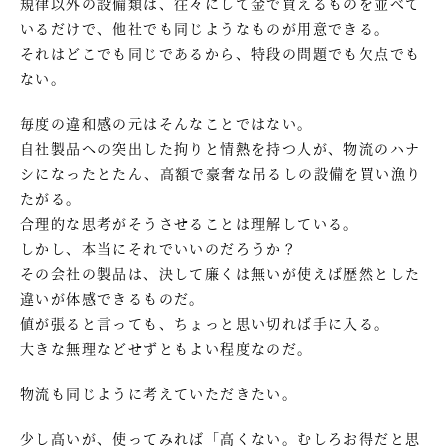
規律以外の設備類は、往々にして金で買えるものを並べて
いるだけで、他社でも同じようなものが用意できる。
それはどこでも同じであるから、特段の問題でも欠点でも
ない。
毎度の違和感の元はそんなことではない。
自社製品への突出した拘りと情熱を持つ人が、物流のハナ
シになったとたん、高額で豪奢な吊るしの設備を買い漁り
たがる。
合理的な思考がそうさせることは理解している。
しかし、本当にそれでいいのだろうか？
その会社の製品は、決して廉くは無いが使えば歴然とした
違いが体感できるものだ。
値が張ると言っても、ちょっと思い切れば手に入る。
大きな無理などせずともよい程度なのだ。
物流も同じように考えていただきたい。
少し高いが、使ってみれば「高くない。むしろお得だと思