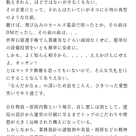
数えきれん、ほどではないが少なくもない。
その企業にとって、それらはたいていがネコに小判の典型
のような仕組。
聴けば、飛び込みのセールス電話で知ったとか。その前は
DMだったし、その前の前は、、、
世界石頭選手権で入賞確実なぐらい頑固なくせに、億単位
の設備投資をいとも簡単に安直に。
しかも、よく知らん相手から、、、、、ええかげんにせえ
よ、オッサン！
とはマッタク微塵も思ってもいないので、そんな失礼を口
にすることなんてありえない。
「なんだかなぁ」の深いため息をこらえ、ひきつった愛想
笑いでやり過ごす。
自社物流・原則内製という場合、良し悪しは別として、建
屋の設計から運営の仔細に至るまでトップのこだわりや理
想が大きく反映された構えになっている。
しかしながら、業務指針の諸規則や美装・挨拶などの精神