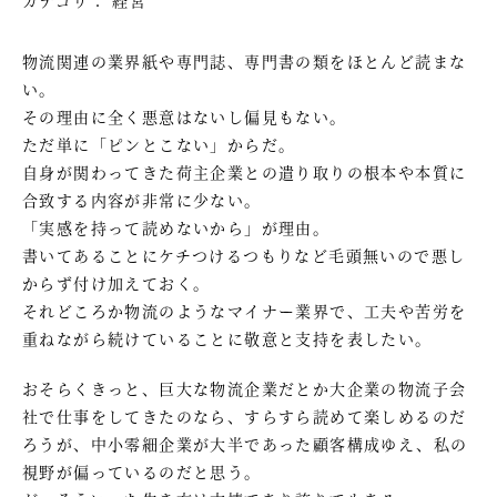
物流関連の業界紙や専門誌、専門書の類をほとんど読まな
い。
その理由に全く悪意はないし偏見もない。
ただ単に「ピンとこない」からだ。
自身が関わってきた荷主企業との遣り取りの根本や本質に
合致する内容が非常に少ない。
「実感を持って読めないから」が理由。
書いてあることにケチつけるつもりなど毛頭無いので悪し
からず付け加えておく。
それどころか物流のようなマイナー業界で、工夫や苦労を
重ねながら続けていることに敬意と支持を表したい。
おそらくきっと、巨大な物流企業だとか大企業の物流子会
社で仕事をしてきたのなら、すらすら読めて楽しめるのだ
ろうが、中小零細企業が大半であった顧客構成ゆえ、私の
視野が偏っているのだと思う。