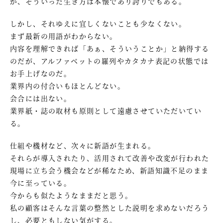
が、そういった生き方は本懐であり誇りでもある。
しかし、それゆえに宜しくないことも少なくない。
まず最新の用語がわからない。
内容を理解できれば「あぁ、そういうことか」と納得する
のだが、アルファベットの羅列やカタカナ表記の状態では
お手上げなのだ。
業界内の付合いもほとんどない。
会合には出ない。
業界紙・誌の取材も原則として遠慮させていただいてい
る。
仕組や機材など、次々に新語が生まれる。
それらが導入されたり、活用されて改善や改変が行われた
現場に立ち会う機会などが稀なため、新語知識不足のまま
今に至っている。
今からも似たようなままだと思う。
私の顧客はそんな言葉の整然とした説明を求めないだろう
し、必要ともしない気がする。