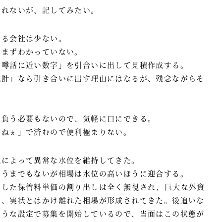
しれないが、記してみたい。
きる会社は少ない。
、まずわかっていない。
う噂話に近い数字」を引合いに出して見積作成する。
統計」なら引き合いに出す理由にはなるが、残念ながらそ
を負う必要もないので、気軽に口にできる。
どねぇ」で済むので便利極まりない。
現によって異常な水位を維持してきた。
言うまでもないが相場は水位の高いほうに迎合する。
即した保管料単価の割り出しは全く無視され、巨大な外資
て、実状とはかけ離れた相場が形成されてきた。後追いな
ような設定で募集を開始しているので、当面はこの状態が