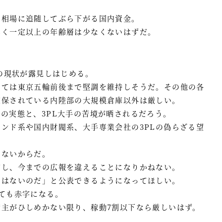
た相場に追随してぶら下がる国内資金。
湧く一定以上の年齢層は少なくないはずだ。
率の現状が露見しはじめる。
っては東京五輪前後まで堅調を維持しそうだ。その他の各
確保されている内陸部の大規模倉庫以外は厳しい。
の実態と、3PL大手の苦境が晒されるだろう。
ンド系や国内財閥系、大手専業会社の3PLの偽らざる望
てないからだ。
だし、今までの広報を違えることになりかねない。
ではないのだ」と公表できるようになってほしい。
ても赤字になる。
主がひしめかない限り、稼動7割以下なら厳しいはず。