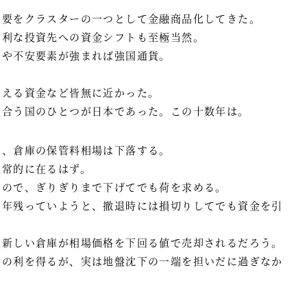
需要をクラスターの一つとして金融商品化してきた。
有利な投資先への資金シフトも至極当然。
争や不安要素が強まれば強国通貨。
支える資金など皆無に近かった。
見合う国のひとつが日本であった。この十数年は。
ら、倉庫の保管料相場は下落する。
恒常的に在るはず。
るので、ぎりぎりまで下げてでも荷を求める。
何年残っていようと、撤退時には損切りしてでも資金を引
真新しい倉庫が相場価格を下回る値で売却されるだろう。
時の利を得るが、実は地盤沈下の一端を担いだに過ぎなか