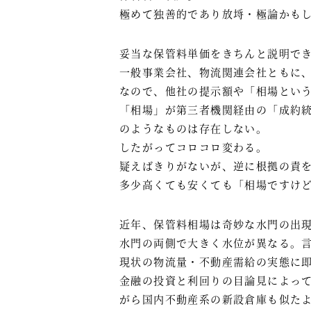
極めて独善的であり放埓・極論かも
妥当な保管料単価をきちんと説明で
一般事業会社、物流関連会社ともに
なので、他社の提示額や「相場とい
「相場」が第三者機関経由の「成約
のようなものは存在しない。
したがってコロコロ変わる。
疑えばきりがないが、逆に根拠の責
多少高くても安くても「相場ですけ
近年、保管料相場は奇妙な水門の出
水門の両側で大きく水位が異なる。
現状の物流量・不動産需給の実態に
金融の投資と利回りの目論見によっ
がら国内不動産系の新設倉庫も似た