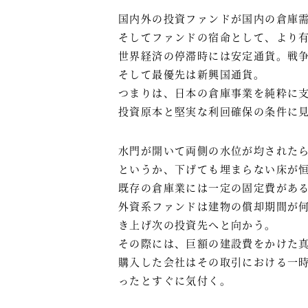
国内外の投資ファンドが国内の倉庫
そしてファンドの宿命として、より
世界経済の停滞時には安定通貨。戦
そして最優先は新興国通貨。
つまりは、日本の倉庫事業を純粋に
投資原本と堅実な利回確保の条件に
水門が開いて両側の水位が均された
というか、下げても埋まらない床が
既存の倉庫業には一定の固定費があ
外資系ファンドは建物の償却期間が
き上げ次の投資先へと向かう。
その際には、巨額の建設費をかけた
購入した会社はその取引における一
ったとすぐに気付く。