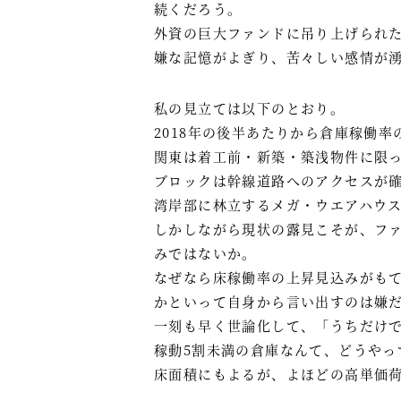
続くだろう。
外資の巨大ファンドに吊り上げられ
嫌な記憶がよぎり、苦々しい感情が
私の見立ては以下のとおり。
2018年の後半あたりから倉庫稼働
関東は着工前・新築・築浅物件に限
ブロックは幹線道路へのアクセスが
湾岸部に林立するメガ・ウエアハウス
しかしながら現状の露見こそが、ファ
みではないか。
なぜなら床稼働率の上昇見込みがも
かといって自身から言い出すのは嫌
一刻も早く世論化して、「うちだけ
稼動5割未満の倉庫なんて、どうやっ
床面積にもよるが、よほどの高単価荷