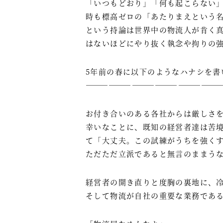
「いつもどおり」「何も起こらない
時も標高ゼロの「あたりまえという
という持論は世界中の物流人が肯く
はないほどにやり抜く執念や拘りの
5年前の春に以下のようなハナシを書
―――――――――――――――――
お付き合いのある各社からは厳しさ
幸いなことに、既知の経営者達は苦
て「大丈夫。この試練がうちを強く
ただただ立派であると無言のままう
経営者の開き直りと度胸の裏地に、
そして物流が自社の重要な業務であ