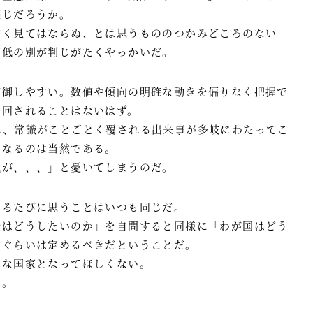
感じだろうか。
甘く見てはならぬ、とは思うもののつかみどころのない
高低の別が判じがたくやっかいだ。
が御しやすい。数値や傾向の明確な動きを偏りなく把握で
り回されることはないはず。
れ、常識がことごとく覆される出来事が多岐にわたってこ
くなるのは当然である。
気が、、、」と憂いてしまうのだ。
するたびに思うことはいつも同じだ。
分はどうしたいのか」を自問すると同様に「わが国はどう
次ぐらいは定めるべきだということだ。
うな国家となってほしくない。
い。