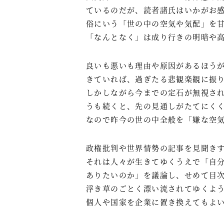
ているのだが、読者諸氏はいかがお
俗にいう「世の中の空気や気配」を
「なんとなく」は成り行きの明暗や
良いも悪いも理由や原因があるほう
きていれば、過ぎたる悲観楽観に振
しかしながら今までの定石が無視さ
うも続くと、先の見通しがたてにく
なので昨今の世の中全般を「嫌な空
政権批判や世界情勢の記事を見聞き
それは人々が生きてゆくうえで「自
ありたいのか」を議論し、せめて目
浮き草のごとく漂い流されてゆくよ
個人や国家を企業に置き換えてもよ