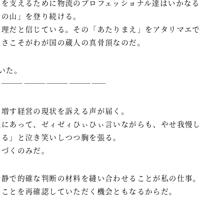
」を支えるために物流のプロフェッショナル達はいかなる
名の山」を登り続ける。
真理だと信じている。その「あたりまえ」をアタリマエで
強さこそがわが国の蔵人の真骨頂なのだ。
いた。
―――――――――――――――
を増す経営の現状を訴える声が届く。
境にあって、ゼィゼィひぃひぃ言いながらも、やせ我慢し
する」と泣き笑いしつつ胸を張る。
なづくのみだ。
冷静で的確な判断の材料を縫い合わせることが私の仕事。
ることを再確認していただく機会ともなるからだ。