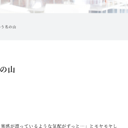
いう名の山
名の山
閉塞感が漂っているような気配がずっと…」とモヤモヤし