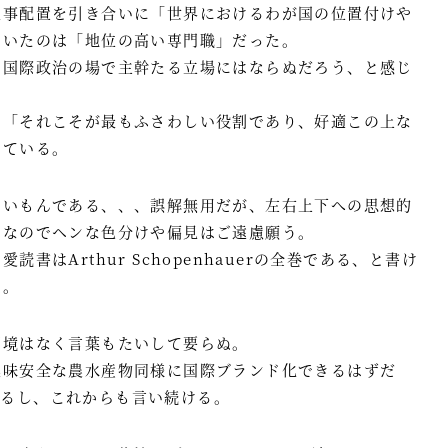
人事配置を引き合いに「世界におけるわが国の位置付けや
ついたのは「地位の高い専門職」だった。
や国際政治の場で主幹たる立場にはならぬだろう、と感じ
ろ「それこそが最もふさわしい役割であり、好適この上な
している。
しいもんである、、、誤解無用だが、左右上下への思想的
）なのでヘンな色分けや偏見はご遠慮願う。
書はArthur Schopenhauerの全巻である、と書け
ぬ。
国境はなく言葉もたいして要らぬ。
美味安全な農水産物同様に国際ブランド化できるはずだ
いるし、これからも言い続ける。