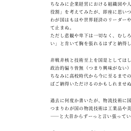
ちなみに企業経営における組織図や
役割」を考えてみたが、即座に思い
わが国はもはや世界経済のリーダー
て止まぬ。
ただし悲観や卑下は一切なく、むし
い」と肯いて胸を張れるはずと納得
非戦非核と技術至上を国是としてほ
政治的偏り皆無（つまり興味がない
ちなみに高校時代から今に至るまでの愛読
ばご納得いただけるのかもしれませ
過去に何度か書いたが、物流技術に
つまりわが国の物流技術は工業品や
――と大昔からずーっと言い張って