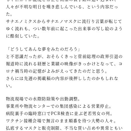
人々が不明な明日を嘆き悲しんでいる、という内容だっ
た。
サナエノミクスからサナエノマスクに流行り言葉が転じて
ゆく流れも、つい数年前に起こった出来事の写し絵のよう
に酷似していた。
「どうしてあんな夢をみたのだろう」
と不思議だったが、おそらくきっと菅前総理の政界引退の
報道時に流れる経歴と業績の映像がきっかけとなって、コ
ロナ禍当時の記憶がよみがえってきたのだと思う。
さらには先週の掲載稿の内容が後押ししたのかもしれな
い。
物流現場での水際防除策や出勤調整。
事業所や物流センターでの集団感染による営業停止。
病院裏手の臨時窓口でPCR検査に並ぶ老若男女の列。
ワクチン接種会場で無言のまま順番を待つ大勢の人々。
払底するマスクと販売制限、不当な買い占めや異常ともい