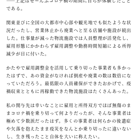
――上記はぜーんぶコロナ禍の期間に自らが体験したこと
である。
関東並びに全国の大都市中心部や観光地でも似たような状
況だったし、営業休止から廃業へと至る店舗や施設が続出
した。仕事量が減った物流施設では人員整理が活発化し、
雇用形態にかかわらず雇用調整や勤務時間短縮による所得
減少が目に付いた。
かたやで雇用調整金を活用して乗り切った事業者も多かっ
たはずで、あの資金がなければ倒産や廃業の数は数倍にな
っていただろう。最低限の人員確保ができたおかげで、疫
禍収束とともに再稼動できた物流施設はたくさんあった。
私の関与先は幸いなことに雇用と所得双方でほぼ無傷のま
まコロナ禍を乗り切って何よりだったが、そんな事業者は
極めて少数派だったはず。多くの事業者は何らかの後遺症
や欠落を抱えたまま疫災をなんとか乗り切ったに違いない
し、生き残ったこと自体を大いに称えたい。