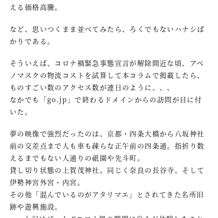
える価格高騰。
など、思いつくまま並べてみたら、ろくでもないハナシば
かりである。
そういえば、コロナ禍緊急事態宣言が解除間近な頃、アベ
ノマスクの物流コストを試算して本コラムで掲載したら、
ものすごい数のアクセス数が連日のように、、、
なかでも「go.jp」で終わるドメインからの訪問が目に付
いた。
夢の映像で強烈だったのは、京都・四条大橋から八坂神社
前の交差点まで人も車も疎らな正午前の四条通。指折り数
えるまでもない人通りの祇園や先斗町。
貸し切り状態の上賀茂神社。同じく奈良の長谷寺。そして
伊勢神宮外宮・内宮。
その他「混んでいるのがアタリマエ」とされてきた名所旧
跡や遊興施設。