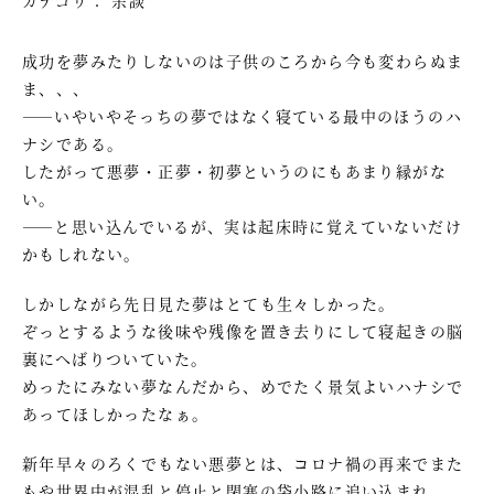
成功を夢みたりしないのは子供のころから今も変わらぬま
ま、、、
――いやいやそっちの夢ではなく寝ている最中のほうのハ
ナシである。
したがって悪夢・正夢・初夢というのにもあまり縁がな
い。
――と思い込んでいるが、実は起床時に覚えていないだけ
かもしれない。
しかしながら先日見た夢はとても生々しかった。
ぞっとするような後味や残像を置き去りにして寝起きの脳
裏にへばりついていた。
めったにみない夢なんだから、めでたく景気よいハナシで
あってほしかったなぁ。
新年早々のろくでもない悪夢とは、コロナ禍の再来でまた
もや世界中が混乱と停止と閉塞の袋小路に追い込まれ、