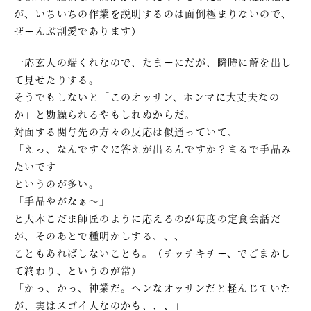
が、いちいちの作業を説明するのは面倒極まりないので、
ぜーんぶ割愛であります）
一応玄人の端くれなので、たまーにだが、瞬時に解を出し
て見せたりする。
そうでもしないと「このオッサン、ホンマに大丈夫なの
か」と勘繰られるやもしれぬからだ。
対面する関与先の方々の反応は似通っていて、
「えっ、なんですぐに答えが出るんですか？まるで手品み
たいです」
というのが多い。
「手品やがなぁ～」
と大木こだま師匠のように応えるのが毎度の定食会話だ
が、そのあとで種明かしする、、、
こともあればしないことも。（チッチキチー、でごまかし
て終わり、というのが常）
「かっ、かっ、神業だ。ヘンなオッサンだと軽んじていた
が、実はスゴイ人なのかも、、、」