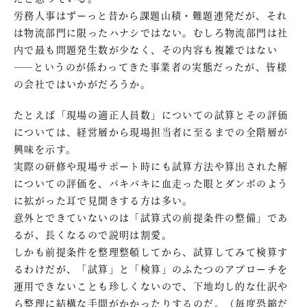
労務人事はずーっと昔から課題山積・難題連発だが、それ
は物流部門に限ったハナシではない。むしろ物流部門は社
内で最も問題発生数が少なく、その内容も複雑ではない
――というのが係わってきた事業者の実態だったが、皆様
の会社ではいかがだろうか。
たとえば「現場の適正人員数」についての試算とその評価
については、経営層から現場担当者に至るまでの全階層が
興味を示す。
実際の研修や現場サポート時にも試算方法や算出された解
についての評価を、バキバキに血走った眼とダンボのよう
に拡がった耳で見聞きする方は多い。
意外とできていないのは「試算式の前提条件の整備」であ
るが、長くなるので説明は割愛。
しかも前提条件を整理整頓してから、試算してみて検算す
るわけだが、「試算」と「検算」のふたつのアプローチを
運用できないことも珍しくないので、下地均し的な仕訳や
ら整理に結構な手間がかかったりするのだ。（毎度恐縮だ