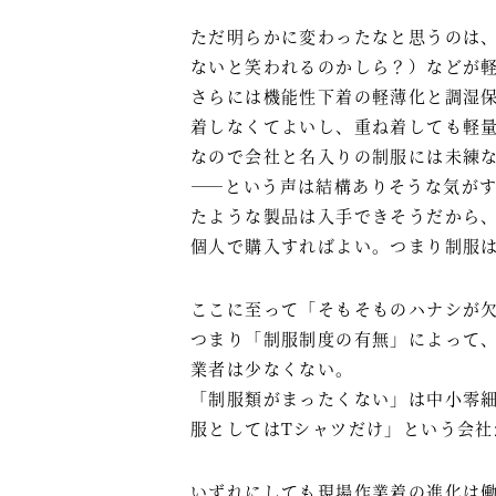
ただ明らかに変わったなと思うのは
ないと笑われるのかしら？）などが
さらには機能性下着の軽薄化と調湿
着しなくてよいし、重ね着しても軽
なので会社と名入りの制服には未練
――という声は結構ありそうな気が
たような製品は入手できそうだから
個人で購入すればよい。つまり制服
ここに至って「そもそものハナシが
つまり「制服制度の有無」によって
業者は少なくない。
「制服類がまったくない」は中小零細
服としてはTシャツだけ」という会
いずれにしても現場作業着の進化は