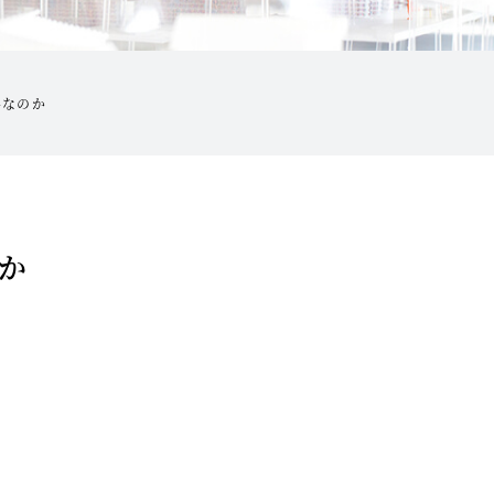
与なのか
か
。