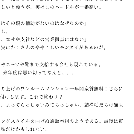
ほしいと願うが、実はこのハードルが一番高い。
にはその類の補助がないのはなぜなのか」
いし、
に、本社や支社などの営業拠点にはない」
は実にたくさんのややこしいモンダイがあるのだ。
」やスーツや靴まで支給する会社も現れている。
を、来年度は思い切ってなんと、、、
借り上げのワンルームマンション一年間家賃無料！さらに
お付けします。これで終わり？
、、よってらっしゃいみてらっしゃい、結構毛だらけ猫灰
ロングスタイルを曲げぬ通販番組のようである。最後は寅
は私だけかもしれない。