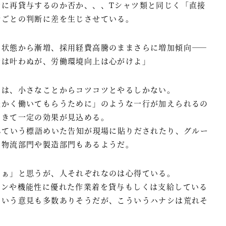
者に再貸与するのか否か、、、Tシャツ類と同じく「直接
所ごとの判断に差を生じさせている。
り状態から漸増、採用経費高騰のままさらに増加傾向――
資は叶わぬが、労働環境向上は心がけよ」
には、小さなことからコツコツとやるしかない。
暖かく働いてもらうために」のような一行が加えられるの
できて一定の効果が見込める。
んていう標語めいた告知が現場に貼りだされたり、グルー
る物流部門や製造部門もあるようだ。
なぁ」と思うが、人それぞれなのは心得ている。
インや機能性に優れた作業着を貸与もしくは支給している
という意見も多数ありそうだが、こういうハナシは荒れそ