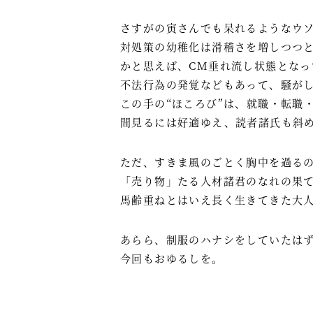
さすがの寅さんでも呆れるようなウ
対処策の幼稚化は滑稽さを増しつつ
かと思えば、CM垂れ流し状態となっ
不法行為の発覚などもあって、騒が
この手の“ほころび”は、就職・転職
間見るには好適ゆえ、読者諸氏も斜
ただ、すきま風のごとく胸中を過る
「売り物」たる人材諸君のなれの果
馬齢重ねとはいえ長く生きてきた大
あらら、制服のハナシをしていたは
今回もおゆるしを。