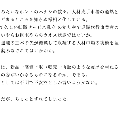
ソみたいなホントのハナシの数々。人材売手市場の過熱と
とどまるところを知らぬ様相と化している。
て久しい転職サービス乱立 のかたやで退職代行事業者の
しいやらお粗末やらのカオス状態ではないか。
・退職の三本の矢が循環して永続する人材市場の実態を垣
め読みなされてはいかがか。
のは、新品→高値下取→転売→再販のような履歴を重ねる
ての姿がいかなるものになるのか、である。
人としては不明で不安だとしか言いようがない。
ずだが、ちょっとずれてしまった。