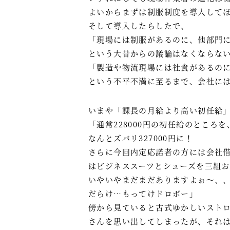
よいからまずは制服制度を導入して
そして導入したらしたで、
「現場には制服があるのに、他部門
という大昔からの議論はなくならな
「製造や物流現場には社食があるの
という不平不満に至るまで、会社に
いまや「課長の月給より高い初任給
「通常228000円の初任給のところ
なんとズバリ327000円に！
さらに今回内定応諾者の方には会社
はビジネススーツとシューズを三組
いやいやまだまだありますよぉ～、
だらけ…もってけドロボー」
傍から見ていると古式ゆかしいスト
さんを思い出してしまったが、それ