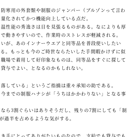
、防寒用の外套類や制服のジャンパー（ブルゾンって言わ
軽量化されてかつ機能向上している点だ。
保温性能の秀逸さは目を見張るものがある。なによりも厚
量で動きやすいので、作業時のストレスが軽減される。
ないが、あのインナーウエアと同等品を普段使いしたい
する。もっとも今のご時世ならたいした手間暇かけずに似
、職場で着用して好印象なものは、同等品をすぐに探して
は貸与でよい、となるのかもしれない。
欠落している」というご指摘は重々承知の助である。
、今までの制服ハナシが「うちはかかわりない」となる事
なら3割ぐらいはありそうだし、残りの7割にしても「制
社が過半を占めるような気がする。
働き手にとってありがたいものなので、支給でも貸与でも