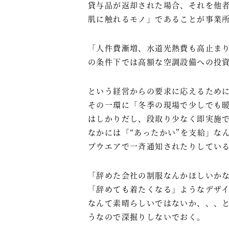
貸与品が返却された場合、それを他
肌に触れるモノ」であることが事業
「人件費漸増、水道光熱費も高止ま
の条件下では高額な空調設備への投
という経営からの要求に応えるため
その一環に「冬季の現場で少しでも
はしかりだし、段取り少なく即実施
なかには「“あったかい”を支給」な
プウエアで一斉通知されたりしてい
「辞めた会社の制服なんかほしいか
「辞めても着たくなる」ようなデザ
なんて素晴らしいではないか、、、
うなので深掘りしないでおく。