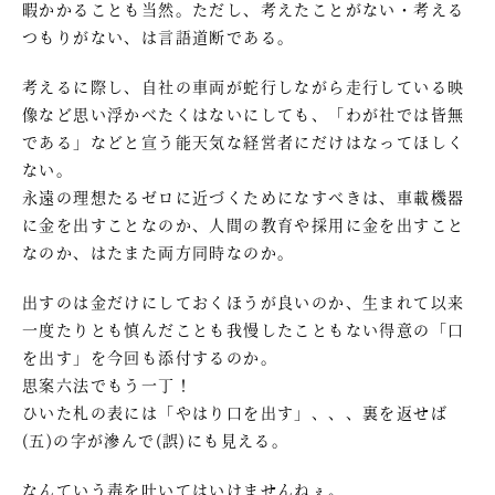
暇かかることも当然。ただし、考えたことがない・考える
つもりがない、は言語道断である。
考えるに際し、自社の車両が蛇行しながら走行している映
像など思い浮かべたくはないにしても、「わが社では皆無
である」などと宣う能天気な経営者にだけはなってほしく
ない。
永遠の理想たるゼロに近づくためになすべきは、車載機器
に金を出すことなのか、人間の教育や採用に金を出すこと
なのか、はたまた両方同時なのか。
出すのは金だけにしておくほうが良いのか、生まれて以来
一度たりとも慎んだことも我慢したこともない得意の「口
を出す」を今回も添付するのか。
思案六法でもう一丁！
ひいた札の表には「やはり口を出す」、、、裏を返せば
(五)の字が滲んで(誤)にも見える。
なんていう毒を吐いてはいけませんねぇ。