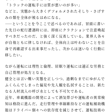
「トラックの運転手には質が悪いのが多い」
などと、実態から大きくデフォルメされたそしり・さげす
みの類を全体が被るはめになる。
――ということを今ここで述べるのであれば、冒頭に書い
た先日の蛇行遭遇時には、即座にクラクションで注意喚起
すべきだったのだ、と強く深く反省している。業界人各々
が自他ともに律しなければ、全体向上は叶わないことを自
身で再確認する出来事だったし、次からは迷いなく行動に
移したい。
ながら運転には理性と倫理、居眠り運転には適正な労務と
自己管理が処方となる。
健全とは言い難い実態を正しつつ、過剰なまでにゆがんで
ふくらんでしまった偏見や先入観を払拭することは、新た
なる人材流入の呼び水としても不可欠である。
近年、車載機器の開発によって酒気帯びや運転者の異常検
知は格段に進んだ。走行管理や車線維持などの運転補助機
能はドライバー個々への依存度を減じさせて、運転技術の