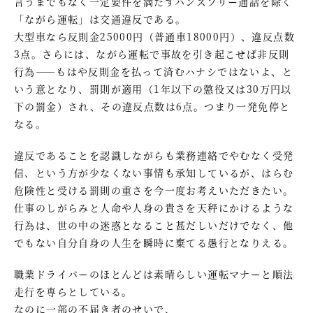
言うまでもなく一定要件を満たすハンズフリー通話を除く
「ながら運転」は交通違反である。
大型車なら反則金25000円（普通車18000円）、違反点数
3点。さらには、ながら運転で事故を引き起こせば非反則
行為――もはや反則金を払って済むハナシではないよ、と
いう意となり、罰則が適用（1年以下の懲役又は30万円以
下の罰金）され、その違反点数は6点。つまり一発免停と
なる。
違反であることを認識しながらも業務連絡でやむなく受発
信、という方が少なくない事情も承知しているが、はらむ
危険性と受ける罰則の重さを今一度お考えいただきたい。
仕事のしがらみと人命や人身の貴さを天秤にかけるような
行為は、世の中の迷惑となること甚だしいだけでなく、他
でもない自分自身の人生を瞬時に棄てる愚行となりえる。
職業ドライバーのほとんどは素晴らしい運転マナーと順法
走行を専らとしている。
なのに一部の不届き者のせいで、