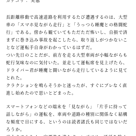
長距離移動で高速道路を利用するたび遭遇するのは、大型
車の「スマホ見ながら走行」と「うっつら睡魔との格闘蛇
行」である。傍から観ていてもただただ怖いし、自損で済
まずに巻き込み事故を起こしたら、取り返しがつかないこ
となど運転手自身がわかっているはずだ。
つい先日のことだが、前方を走る大型車両が小幅ながらも
蛇行気味なのに気付いた。並走して運転席を見上げたら、
ドライバー君が睡魔と闘いながら走行しているように見て
とれた。
クラクションを鳴らそうかと迷ったが、すぐにブレなく直
進し始めたので思いとどまった。
スマートフォンなどの端末を「見ながら」「片手に持って
話しながら」の運転を、車両や道路の種別に関係なく結構
な頻度で目にする、というのは読者諸氏も同じではないだ
ろうか。