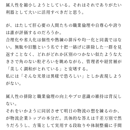
属人性を縮小しようとしている。それはそれでありがたい
利器として大いに活用すべきだと思う。
が、はたして肝心要の人間たちの職業倫理や自尊心や誇り
は誰が評価するのだろうか。
合理化や省人化は個性や熟練の排斥や均一化と同義ではな
い。無駄や旧態という名で十把一絡げに排除した一群を見
返すことなく、どれがどれか区別のつかない似たような大
きさで角のない粒ぞろいを眺めながら、管理者や経営層が
「美しく調和がとれている」と安堵する。
私には「そんな光景は異様で恐ろしい」としか表現しよう
がない。
属人性の排除と職業倫理の向上やプロ意識の維持は背反し
ない。
それをいかように同居させて明日の物流の想を練るのか、
が物流企業トップの本分だ。具体的な答えは千差万別で然
りだろうし、方策として実用する段取りや体制整備に手間