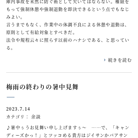
庫内事故を未然に防ぐ術として欠いてはならない。権限を
もって強制休憩や強制退勤を即決できるという点でもなじ
みよい。
言うまでもなく、作業中の体調不良による休憩や退勤は、
原則として有給対象とすべきだ。
法令や規程云々に照らす以前のハナシである、と思ってい
る。
続きを読む
梅雨の終わりの暑中見舞
2023.7.14
カテゴリ：
余談
♪暑中ぅうお見舞い申し上げますぅ～ ……で、「キャン
ディーズかっ！」とツッコめる貴方はジイサンかバアサン