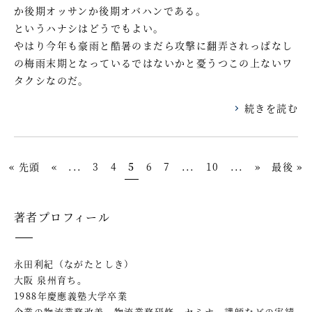
か後期オッサンか後期オバハンである。
というハナシはどうでもよい。
やはり今年も豪雨と酷暑のまだら攻撃に翻弄されっぱなし
の梅雨末期となっているではないかと憂うつこの上ないワ
タクシなのだ。
続きを読む
« 先頭
«
...
3
4
5
6
7
...
10
...
»
最後 »
著者プロフィール
永田利紀（ながたとしき）
大阪 泉州育ち。
1988年慶應義塾大学卒業
企業の物流業務改善、物流業務研修、セミナー講師などの実績