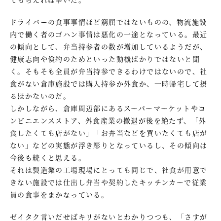
ドライバーの食事事情ほど窮屈ではないものの、物流施設
内で働く者のゴハン事情は悪化の一途となっている。最近
の傾向として、弁当持参者の数が増加しているようだが、
健康志向や倹約のためといった動機ばかりではないと聞
く。そもそも全員が弁当持参できるわけではないので、社
食がない倉庫施設では購入持参か外食か、一時帰宅して摂
るほかないのだ。
しかしながら、倉庫周辺部にあるスーパーマーケットやコ
ンビニエンスストア、外食産業の撤退が後を絶たず、「外
食したくても店がない」「お弁当などを買いたくても店が
ない」などの実態が浮き彫りとなっているし、その傾向は
今後も続くと思える。
それは製造業の工場現場にとっても同じで、社食が用意で
きない施設では仕出し弁当や契約したキッチンカーで従業
員の食事をまかなっている。
ゼイタク言いだせばキリがないとわかりつつも、「さすが