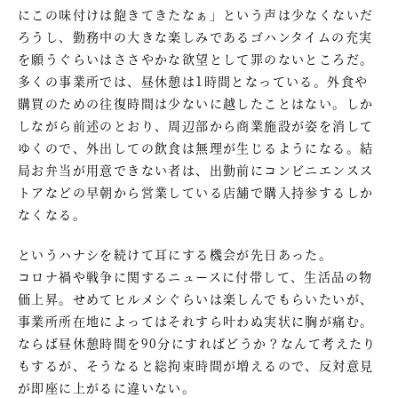
にこの味付けは飽きてきたなぁ」という声は少なくないだ
ろうし、勤務中の大きな楽しみであるゴハンタイムの充実
を願うぐらいはささやかな欲望として罪のないところだ。
多くの事業所では、昼休憩は1時間となっている。外食や
購買のための往復時間は少ないに越したことはない。しか
しながら前述のとおり、周辺部から商業施設が姿を消して
ゆくので、外出しての飲食は無理が生じるようになる。結
局お弁当が用意できない者は、出勤前にコンビニエンスス
トアなどの早朝から営業している店舗で購入持参するしか
なくなる。
というハナシを続けて耳にする機会が先日あった。
コロナ禍や戦争に関するニュースに付帯して、生活品の物
価上昇。せめてヒルメシぐらいは楽しんでもらいたいが、
事業所所在地によってはそれすら叶わぬ実状に胸が痛む。
ならば昼休憩時間を90分にすればどうか？なんて考えたり
もするが、そうなると総拘束時間が増えるので、反対意見
が即座に上がるに違いない。