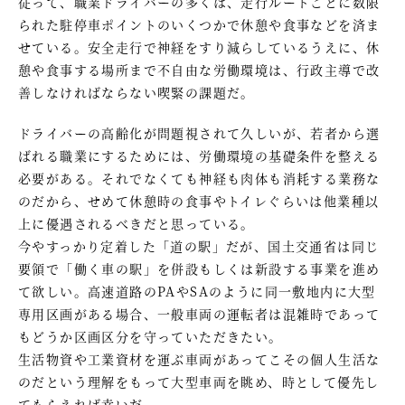
従って、職業ドライバーの多くは、走行ルートごとに数限
られた駐停車ポイントのいくつかで休憩や食事などを済ま
せている。安全走行で神経をすり減らしているうえに、休
憩や食事する場所まで不自由な労働環境は、行政主導で改
善しなければならない喫緊の課題だ。
ドライバーの高齢化が問題視されて久しいが、若者から選
ばれる職業にするためには、労働環境の基礎条件を整える
必要がある。それでなくても神経も肉体も消耗する業務な
のだから、せめて休憩時の食事やトイレぐらいは他業種以
上に優遇されるべきだと思っている。
今やすっかり定着した「道の駅」だが、国土交通省は同じ
要領で「働く車の駅」を併設もしくは新設する事業を進め
て欲しい。高速道路のPAやSAのように同一敷地内に大型
専用区画がある場合、一般車両の運転者は混雑時であって
もどうか区画区分を守っていただきたい。
生活物資や工業資材を運ぶ車両があってこその個人生活な
のだという理解をもって大型車両を眺め、時として優先し
てもらえれば幸いだ。