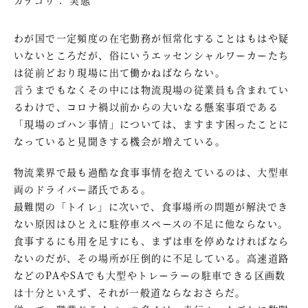
わが国で一定頻度の在宅勤務が恒常化することはもはや疑
いないところだが、俗にいうエッセンシャルワーカーたち
は従前どおり現場に出て働かねばならない。
言うまでもなくその中には物流現場の従業員も含まれてい
るわけで、コロナ禍以前からの大いなる懸案事項である
「現場のゴハン事情」については、ますます困ったことに
なっていると見聞きする機会が増えている。
物流業界で最も過酷な食事事情を抱えているのは、大型車
両のドライバー諸氏である。
最難関の「トイレ」に次いで、食事場所の問題が解決でき
ない原因はひとえに駐停車スペースの不足に他ならない。
食事するにも用を足すにも、まずは車を停めなければなら
ないのだが、その場所が圧倒的に不足している。高速道路
などのPAやSAでも大型やトレーラーの駐車できる区画数
は十分といえず、それが一般道ならなおさらだ。